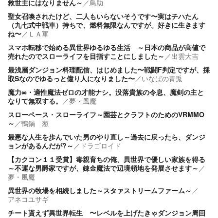
救世主にはなりません～
／
鳥助
聖女召喚されたけど、二人もいらないそうです〜実はチハたん
（九七式中戦車）持ちで、燃料無限なんですが。好きに生きます
ね〜
／
ＬＡ軍
スマホ転移で始める異世界ゆるゆる生活 ～日本の商品が高値で
売れたのでスローライフを目指すことにしました～
／
出雲大吉
最浅層ダンジョン料理配信、はじめました〜戦闘F判定ですが、採
取Sなのでゆるっと億り人になりました〜
／
いなばの青兎
魔力∞・適性魔法ゼロの才能ナシ。没落貴族の令息、魔剣の主と
なりて無双する。
／
夢・風魔
スローペース・スローライフ～園芸とクラフトのためのVRMMO
～
／
鴨鍋 葱
最悪な人生を歩んでいた男のやり直し～過去に戻ったら、ダンジ
ョンがあるんだが?～
／
ドラゴロイド
【カクコン１１受賞】毒親育ちの俺、異世界で優しい家族を得る
～不運な男爵家ですが、錬金魔法で辺境領地を発展させます～
／
夢・風魔
異世界の牧場を相続しました～スタァストリームファーム～
／
アネコユサギ
チート貰えず異世界転生 〜レベルを上げたきゃダンジョン周回