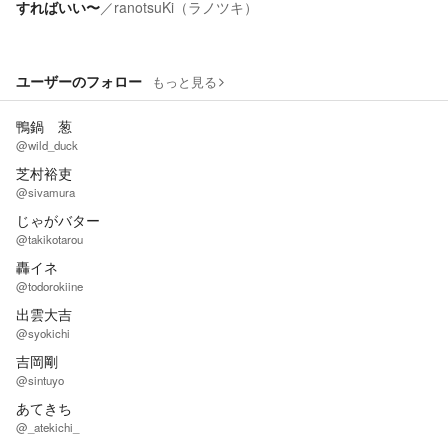
すればいい〜
／
ranotsuKi（ラノツキ）
ユーザーのフォロー
もっと見る
鴨鍋 葱
@wild_duck
芝村裕吏
@sivamura
じゃがバター
@takikotarou
轟イネ
@todorokiine
出雲大吉
@syokichi
吉岡剛
@sintuyo
あてきち
@_atekichi_