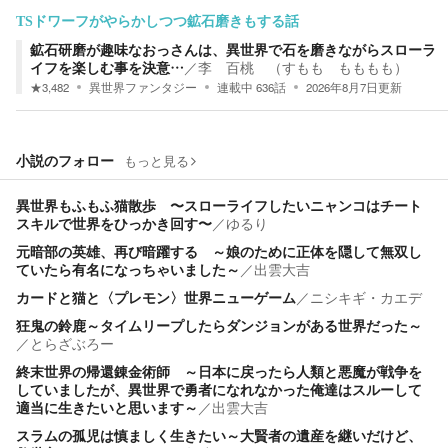
TSドワーフがやらかしつつ鉱石磨きもする話
鉱石研磨が趣味なおっさんは、異世界で石を磨きながらスローラ
イフを楽しむ事を決意…
／
李 百桃 （すもも もももも）
★
3,482
異世界ファンタジー
連載中
636
話
2026年8月7日
更新
小説のフォロー
もっと見る
異世界もふもふ猫散歩 〜スローライフしたいニャンコはチート
スキルで世界をひっかき回す〜
／
ゆるり
元暗部の英雄、再び暗躍する ～娘のために正体を隠して無双し
ていたら有名になっちゃいました～
／
出雲大吉
カードと猫と〈プレモン〉世界ニューゲーム
／
ニシキギ・カエデ
狂鬼の鈴鹿～タイムリープしたらダンジョンがある世界だった～
／
とらざぶろー
終末世界の帰還錬金術師 ～日本に戻ったら人類と悪魔が戦争を
していましたが、異世界で勇者になれなかった俺達はスルーして
適当に生きたいと思います～
／
出雲大吉
スラムの孤児は慎ましく生きたい～大賢者の遺産を継いだけど、