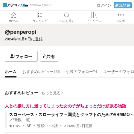
新規登録
ログイン
KADOKAWA Group
ホーム
ランキング
小説を探す
マイページ
その他
@penperopi
2024年12月8日
に登録
フォロー
共有
ホーム
おすすめレビュー
166
小説のフォロー
74
ユーザーのフォ
おすすめレビュー
もっと見る
人との接し方に迷ってしまった女の子がちょっとだけ頑張る物語
スローペース・スローライフ～園芸とクラフトのためのVRMMO～
／
鴨鍋 葱
★
1,127
SF
連載中
129
話
2026年8月7日
更新