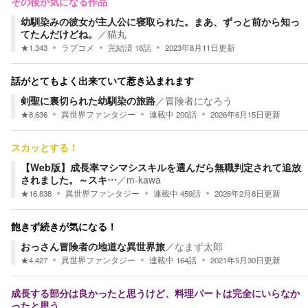
その後が気になる作品
幼馴染みの彼女が主人公に寝取られた。まあ、ずっと前から知っ
てたんだけどね。
／
猫丸
★
1,343
ラブコメ
完結済
16
話
2023年8月11日
更新
話がとてもよく出来ていて惹き込まれます
剣聖に裏切られた幼馴染の旅路
／
冒険者になろう
★
8,636
異世界ファンタジー
連載中
200
話
2026年6月15日
更新
スカッとする！
【Web版】成長率マシマシスキルを選んだら無職判定されて追放
されました。～スキ…
／
m-kawa
★
16,838
異世界ファンタジー
連載中
459
話
2026年2月8日
更新
飽きず続きが気になる！
おっさん冒険者の地道な異世界旅
／
なまず太郎
★
4,427
異世界ファンタジー
連載中
164
話
2021年5月30日
更新
成長する部分は良かったと思うけど、料理パートは完全にいらなか
ったと思う