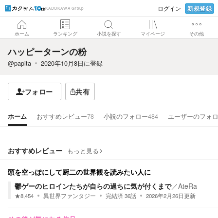
新規登録
ログイン
KADOKAWA Group
ホーム
ランキング
小説を探す
マイページ
その他
ハッピーターンの粉
@papita
2020年10月8日
に登録
フォロー
共有
ホーム
おすすめレビュー
78
小説のフォロー
484
ユーザーのフォ
おすすめレビュー
もっと見る
頭を空っぽにして厨二の世界観を読みたい人に
鬱ゲーのヒロインたちが自らの過ちに気が付くまで
／
AteRa
★
8,454
異世界ファンタジー
完結済
36
話
2026年2月26日
更新