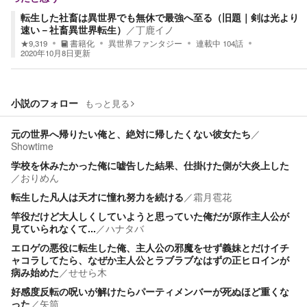
転生した社畜は異世界でも無休で最強へ至る（旧題｜剣は光より
速い－社畜異世界転生）
／
丁鹿イノ
★
9,319
書籍化
異世界ファンタジー
連載中
104
話
2020年10月8日
更新
小説のフォロー
もっと見る
元の世界へ帰りたい俺と、絶対に帰したくない彼女たち
／
Showtime
学校を休みたかった俺に嘘告した結果、仕掛けた側が大炎上した
／
おりめん
転生した凡人は天才に憧れ努力を続ける
／
霜月雹花
竿役だけど大人しくしていようと思っていた俺だが原作主人公が
見ていられなくて...
／
ハナタバ
エロゲの悪役に転生した俺、主人公の邪魔をせず義妹とだけイチ
ャコラしてたら、なぜか主人公とラブラブなはずの正ヒロインが
病み始めた
／
せせら木
好感度反転の呪いが解けたらパーティメンバーが死ぬほど重くな
った
／
矢筒