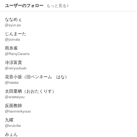
ユーザーのフォロー
もっと見る
ななめぇ
@syun-po
じんまーた
@jiomata
雨糸雀
@RainyCanaria
冷涼富貴
@reiryoufuuki
花音小坂（旧ペンネーム はな）
@hatatai
太田栗栖（おおたくりす）
@araetaiyou
反面教師
@hanmenkyousi
九曜
@krulcifer
みょん