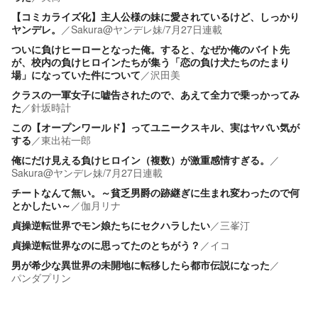
【コミカライズ化】主人公様の妹に愛されているけど、しっかり
ヤンデレ。
／
Sakura@ヤンデレ妹/7月27日連載
ついに負けヒーローとなった俺。すると、なぜか俺のバイト先
が、校内の負けヒロインたちが集う「恋の負け犬たちのたまり
場」になっていた件について
／
沢田美
クラスの一軍女子に嘘告されたので、あえて全力で乗っかってみ
た
／
針坂時計
この【オープンワールド】ってユニークスキル、実はヤバい気が
する
／
東出祐一郎
俺にだけ見える負けヒロイン（複数）が激重感情すぎる。
／
Sakura@ヤンデレ妹/7月27日連載
チートなんて無い。～貧乏男爵の跡継ぎに生まれ変わったので何
とかしたい～
／
伽月リナ
貞操逆転世界でモン娘たちにセクハラしたい
／
三峯汀
貞操逆転世界なのに思ってたのとちがう？
／
イコ
男が希少な異世界の未開地に転移したら都市伝説になった
／
パンダプリン