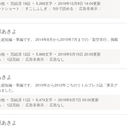
の他
完結済
19
話
5,269
文字
2019年12月8日 14:04
更新
ートショート
すこしふしぎ
5分で読める
広告非表示
原あきよ
短編・掌編です。 2014年8月から2015年7月までの「架空非行」掲載
の他
完結済
12
話
5,866
文字
2019年5月15日 20:00
更新
る
1話完結
広告非表示
広告なし
あきよ
超短編・掌編です。 2010年から2012年ごろのリトルプレス誌「東京グ
めました。
の他
完結済
11
話
6,474
文字
2019年6月7日 03:00
更新
る
1話完結
広告非表示
広告なし
原あきよ