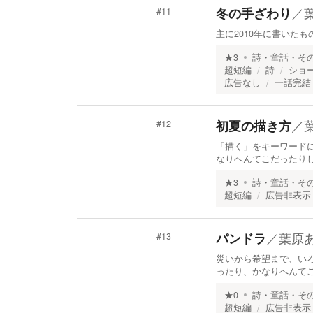
／
冬の手ざわり
#
11
主に2010年に書いたも
★
3
詩・童話・そ
超短編
詩
ショ
広告なし
一話完結
／
初夏の描き方
#
12
「描く」をキーワード
なりへんてこだったりし
★
3
詩・童話・そ
超短編
広告非表示
／
葉原
パンドラ
#
13
災いから希望まで、い
ったり、かなりへんてこ
★
0
詩・童話・そ
超短編
広告非表示