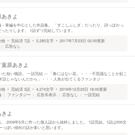
原あきよ
編・掌編を中心とした作品集。 「すこしふしぎ」だったり、詩っぽかっ
ったりします。 1話ずつ完結しています。
の他
完結済
7
話
2,280
文字
2017年7月23日 02:00
更新
広告なし
／
葉原あきよ
に書いた短い物語。 一話完結 --- 「春にはない花」・・・不思議なことが起こ
とぎ話じゃないんだから」・・・人魚が出てくるファンタジ…
の他
完結済
3
話
4,274
文字
2019年12月20日 18:00
更新
編
ファンタジー
広告非表示
広告なし
一話完結
あきよ
 2009年5月に作った個人誌から抜粋しました。 1話完結。1話は500文
ーっぽい傾向の話が多いと思います。