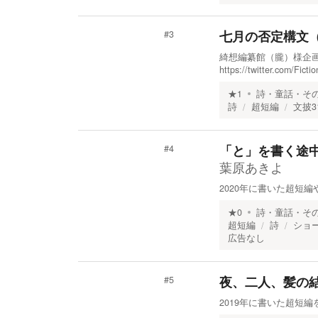
七月の否定構文（
#
3
綺想編纂館（朧）様企画
https://twitter.com/Fi
★
1
詩・童話・そ
詩
超短編
文披3
「と」を書く途
#
4
葉原あきよ
2020年に書いた超短
★
0
詩・童話・そ
超短編
詩
ショ
広告なし
夜、二人、髪の
#
5
2019年に書いた超短編