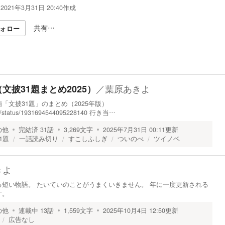
2021年3月31日 20:40
作成
共有…
ォロー
／
葉原あきよ
文披31題まとめ2025）
「文披31題」のまとめ（2025年版）
arys/status/1931694544095228140 行き当…
の他
完結済
31
話
3,269
文字
2025年7月31日 00:11
更新
1題
一話読み切り
すこしふしぎ
ついのべ
ツイノベ
きよ
短い物語。 たいていのことがうまくいきません。 年に一度更新される
す。
の他
連載中
13
話
1,559
文字
2025年10月4日 12:50
更新
広告なし