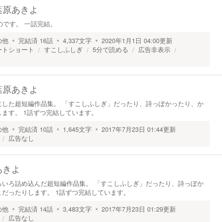
葉原あきよ
のです。 一話完結。
の他
完結済
16
話
4,337
文字
2020年1月1日 04:00
更新
ートショート
すこしふしぎ
5分で読める
広告非表示
葉原あきよ
にした超短編作品集。 「すこしふしぎ」だったり、詩っぽかったり、か
ます。 1話ずつ完結しています。
の他
完結済
10
話
1,645
文字
2017年7月23日 01:44
更新
広告なし
あきよ
ろいろ詰め込んだ超短編作品集。 「すこしふしぎ」だったり、詩っぽか
だったりします。 1話ずつ完結しています。
の他
完結済
14
話
3,483
文字
2017年7月23日 01:29
更新
広告なし