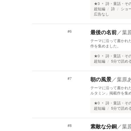
★
3
詩・童話・そ
超短編
詩
ショ
広告なし
／
葉
最後の名前
#
6
テーマに沿って書かれた超
作を集めました。
★
0
詩・童話・そ
超短編
5分で読め
／
葉原
朝の風景
#
7
テーマに沿って書かれた
ルタミン」掲載作を集
★
0
詩・童話・そ
超短編
5分で読め
／
葉
素敵な分銅
#
8