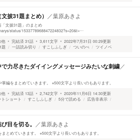
／
葉原あきよ
文披31題まとめ）
「文披31題」のまとめ
ctionarys/status/1533778968847224832?s=20&t=…
の他
完結済
31
話
3,611
文字
2022年7月31日 00:29
更新
1題
一話読み切り
すこしふしぎ
ついのべ
ツイノベ
／
中で力尽きたダイイングメッセージみたいな刺繍
編や掌編をまとめていきます。 ※500文字より長いのもあります。
の他
完結済
13
話
2,742
文字
2020年11月6日 14:30
更新
ートショート
すこしふしぎ
5分で読める
広告非表示
／
葉原あきよ
結び目を切る。
をまとめていきます。 ※500文字より長いのもあります。