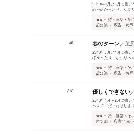
2013年5月と6月に
詩っぽかったり、かなり
★
0
詩・童話・そ
超短編
広告非表示
／
葉
春のターン
#
9
2013年3月と4月に
ぽかったり、かなりへん
★
0
詩・童話・そ
超短編
広告非表示
優しくできない
#
10
2013年1月～2月に
へんてこだったりします
★
0
詩・童話・そ
超短編
広告非表示