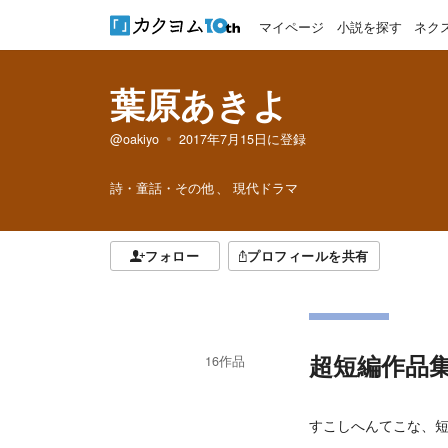
マイページ
小説を探す
ネク
葉原あきよ
@oakiyo
2017年7月15日
に登録
詩・童話・その他
現代ドラマ
フォロー
プロフィールを共有
超短編作品
16
作品
すこしへんてこな、