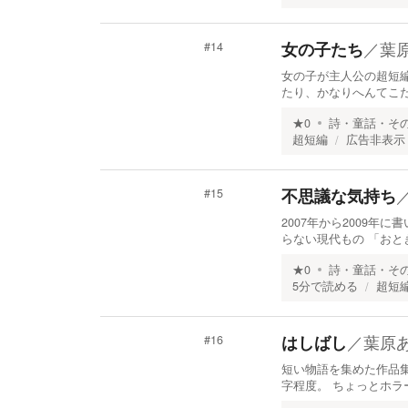
／
葉
女の子たち
#
14
女の子が主人公の超短
たり、かなりへんてこだ
★
0
詩・童話・そ
超短編
広告非表示
不思議な気持ち
#
15
2007年から2009年
らない現代もの 「お
★
0
詩・童話・そ
5分で読める
超短
／
葉原
はしばし
#
16
短い物語を集めた作品集。
字程度。 ちょっとホラ