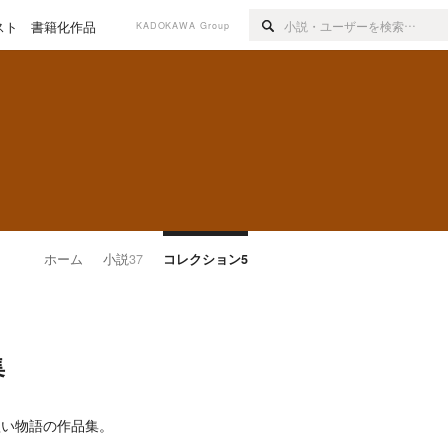
スト
書籍化作品
KADOKAWA Group
ホーム
小説
37
コレクション
5
集
短い物語の作品集。