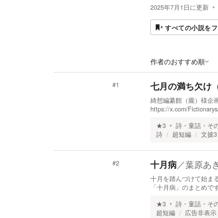
2025年7月1日
に更新
すべての小説をフ
作者のおすすめ順
七月の満ち欠け（
#
1
綺想編纂館（朧）様企画
https://x.com/Fiction
★
3
詩・童話・そ
詩
超短編
文披3
／
葉原あ
十月病
#
2
十月を踏んづけて始まる
「十月病」のまとめで
★
3
詩・童話・そ
超短編
広告非表示