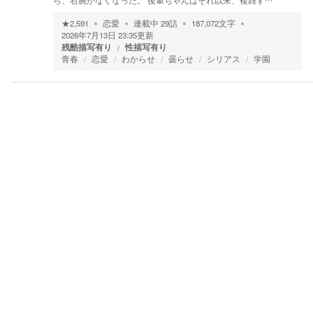
ら、右腕がなくなった。 後輩ちゃんはそれ以来、複雑す…
★
2,591
恋愛
連載中
29
話
187,072
文字
2026年7月13日 23:35
更新
残酷描写有り
性描写有り
青春
恋愛
わからせ
曇らせ
シリアス
学園