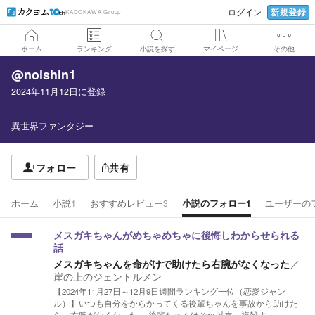
新規登録
ログイン
KADOKAWA Group
ホーム
ランキング
小説を探す
マイページ
その他
@noishin1
2024年11月12日
に登録
異世界ファンタジー
フォロー
共有
ホーム
小説
1
おすすめレビュー
3
小説のフォロー
1
ユーザーの
メスガキちゃんがめちゃめちゃに後悔しわからせられる
話
メスガキちゃんを命がけで助けたら右腕がなくなった
／
崖の上のジェントルメン
【2024年11月27日～12月9日週間ランキング一位（恋愛ジャン
ル）】いつも自分をからかってくる後輩ちゃんを事故から助けた