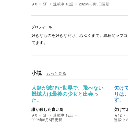
★
0
SF
連載中
18
話
2026年8月5日
更新
プロフィール
好きなものを好きなだけ、心ゆくまで。異種間ラブコ
てます。
小説
もっと見る
人類が滅びた世界で、飛べない
欠け
機械人は最後の少女と出会っ
りは
た。
す。
誰が殺した青い鳥
欠けて
★
0
SF
連載中
18
話
★
12
2026年8月5日
更新
連載中