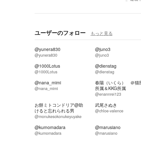
ユーザーのフォロー
もっと見る
@yunera830
@juno3
@yunera830
@juno3
@1000Lotus
@dienstag
@1000Lotus
@dienstag
@nana_mimi
春陽（いくら） ＠猫
所属＆KKG所属
@nana_mimi
@enannrei123
お餅ミトコンドリア@助
武尾さぬき
けると忘れられる男
@chloe-valence
@monukesokonukeyuyake
@kumomadara
@marusiano
@kumomadara
@marusiano