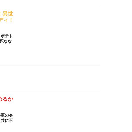
！異世
ディ！
ドポテト
も死なな
めるか
字軍の令
と共に不