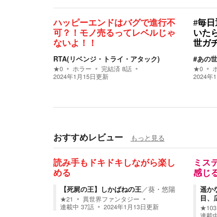
ハッピーエンドはバグで進行不
#毎日
可？！モノ売るってレベルじゃ
いた
ないよ！！
世ガ
RTA(リベンジ・トライ・アタック)
#あの
★
0
ホラー
完結済
8
話
★
0
2024年1月15日
更新
2024年
おすすめレビュー
もっと見る
読み手もドキドキしながら楽し
ミス
める
感じ
【死屍の王】しかばねの王
／
葵・悠陽
遥か
目、
★
21
異世界ファンタジー
連載中
37
話
2024年1月13日
更新
★
103
連載