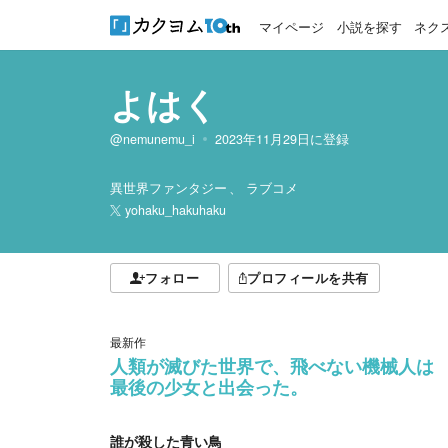
マイページ
小説を探す
ネク
よはく
@nemunemu_i
2023年11月29日
に登録
異世界ファンタジー
ラブコメ
yohaku_hakuhaku
フォロー
プロフィールを共有
最新作
人類が滅びた世界で、飛べない機械人は
最後の少女と出会った。
誰が殺した青い鳥