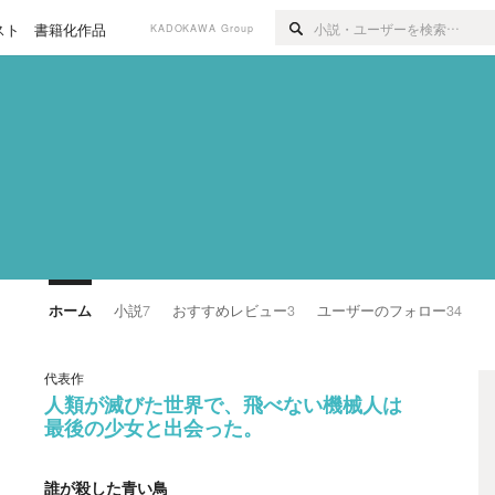
スト
書籍化作品
KADOKAWA Group
ホーム
小説
7
おすすめレビュー
3
ユーザーのフォロー
34
代表作
人類が滅びた世界で、飛べない機械人は
最後の少女と出会った。
誰が殺した青い鳥