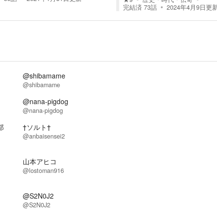
完結済
73
話
2024年4月9日
更
@shibamame
@shibamame
@nana-pigdog
@nana-pigdog
部
†ソルト†
@anbaisensei2
山本アヒコ
@lostoman916
@S2N0J2
@S2N0J2