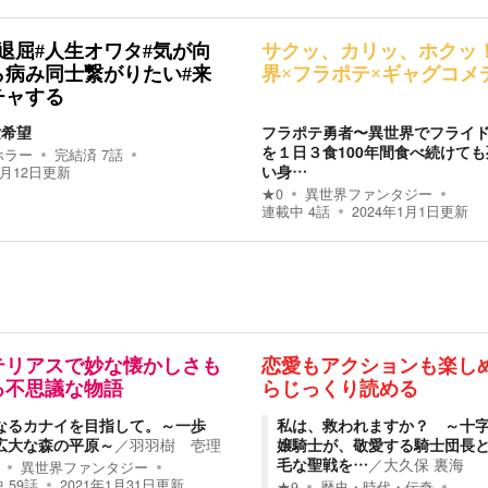
退屈#人生オワタ#気が向
サクッ、カリッ、ホクッ
ら病み同士繋がりたい#来
界×フラポテ×ギャグコメ
チャする
世希望
フラポテ勇者〜異世界でフライ
を１日３食100年間食べ続けて
ホラー
完結済
7
話
い身…
1月12日
更新
★
0
異世界ファンタジー
連載中
4
話
2024年1月1日
更新
テリアスで妙な懐かしさも
恋愛もアクションも楽し
る不思議な物語
らじっくり読める
なるカナイを目指して。～一歩
私は、救われますか？ ～十
広大な森の平原～
／
羽羽樹 壱理
嬢騎士が、敬愛する騎士団長
毛な聖戦を…
／
大久保 裏海
異世界ファンタジー
中
59
話
2021年1月31日
更新
★
9
歴史・時代・伝奇