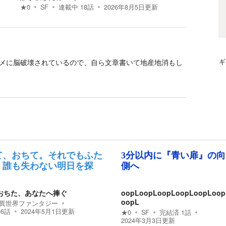
★
0
SF
連載中
18
話
2026年8月5日
更新
メに脳破壊されているので、自ら文章書いて地産地消もし
ギ
て、おちて。それでもふた
3分以内に『青い扉』の
、誰も失わない明日を探
側へ
おちた、あなたへ捧ぐ
oopLoopLoopLoopLoopLoop
oopL
異世界ファンタジー
86
話
2024年5月1日
更新
★
0
SF
完結済
1
話
2024年3月3日
更新