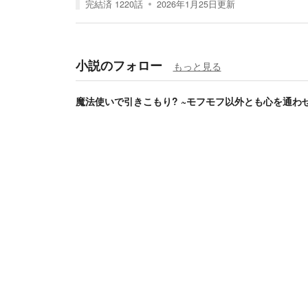
完結済
1220
話
2026年1月25日
更新
小説のフォロー
もっと見る
魔法使いで引きこもり? ~モフモフ以外とも心を通わ