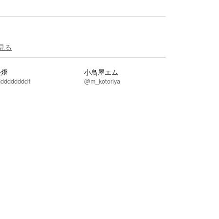
見る
松燈
小鳥屋エム
dddddddd1
@m_kotoriya