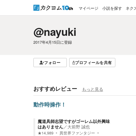
マイページ
小説を探す
ネク
@nayuki
2017年4月15日
に登録
フォロー
プロフィールを共有
おすすめレビュー
もっと見る
動作時操作！
魔道具師志望ですがゴーレム以外興味
はありません
／
大前野 誠也
★
14,989
異世界ファンタジー