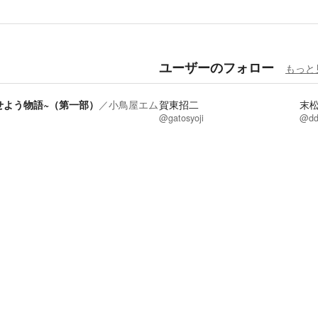
ユーザーのフォロー
もっと
せよう物語~（第一部）
／
小鳥屋エム
賀東招二
末
@gatosyoji
@dd