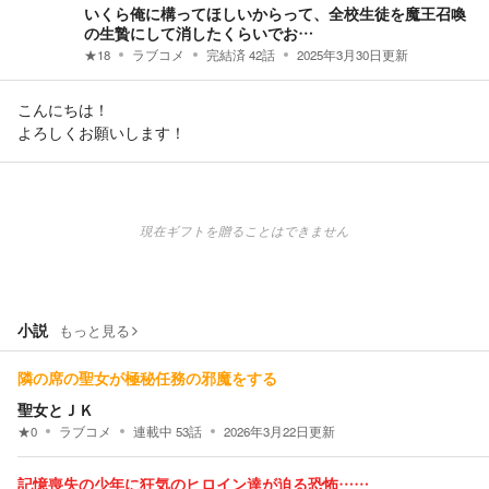
いくら俺に構ってほしいからって、全校生徒を魔王召喚
の生贄にして消したくらいでお…
★
18
ラブコメ
完結済
42
話
2025年3月30日
更新
こんにちは！
よろしくお願いします！
現在ギフトを贈ることはできません
小説
もっと見る
隣の席の聖女が極秘任務の邪魔をする
聖女とＪＫ
★
0
ラブコメ
連載中
53
話
2026年3月22日
更新
記憶喪失の少年に狂気のヒロイン達が迫る恐怖……