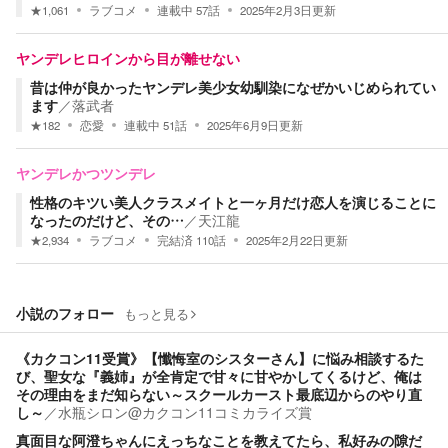
★
1,061
ラブコメ
連載中
57
話
2025年2月3日
更新
ヤンデレヒロインから目が離せない
昔は仲が良かったヤンデレ美少女幼馴染になぜかいじめられてい
ます
／
落武者
★
182
恋愛
連載中
51
話
2025年6月9日
更新
ヤンデレかつツンデレ
性格のキツい美人クラスメイトと一ヶ月だけ恋人を演じることに
なったのだけど、その…
／
天江龍
★
2,934
ラブコメ
完結済
110
話
2025年2月22日
更新
小説のフォロー
もっと見る
《カクコン11受賞》【懺悔室のシスターさん】に悩み相談するた
び、聖女な『義姉』が全肯定で甘々に甘やかしてくるけど、俺は
その理由をまだ知らない～スクールカースト最底辺からのやり直
し～
／
水瓶シロン@カクコン11コミカライズ賞
真面目な阿澄ちゃんにえっちなことを教えてたら、私好みの隙だ