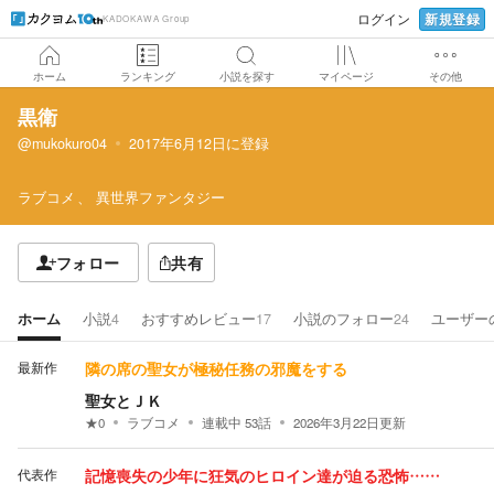
新規登録
ログイン
KADOKAWA Group
ホーム
ランキング
小説を探す
マイページ
その他
黒衛
@mukokuro04
2017年6月12日
に登録
ラブコメ
異世界ファンタジー
フォロー
共有
ホーム
小説
4
おすすめレビュー
17
小説のフォロー
24
ユーザー
最新作
隣の席の聖女が極秘任務の邪魔をする
聖女とＪＫ
★
0
ラブコメ
連載中
53
話
2026年3月22日
更新
代表作
記憶喪失の少年に狂気のヒロイン達が迫る恐怖……