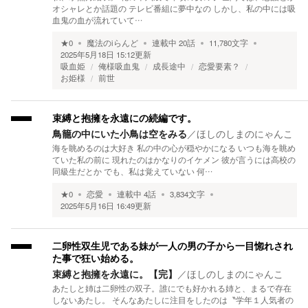
オシャレとか話題の テレビ番組に夢中なの しかし、私の中には吸
血鬼の血が流れていて…
★
0
魔法のiらんど
連載中
20
話
11,780
文字
2025年5月18日 15:12
更新
吸血姫
俺様吸血鬼
成長途中
恋愛要素？
お姫様
前世
束縛と抱擁を永遠にの続編です。
鳥籠の中にいた小鳥は空をみる
／
ほしのしまのにゃんこ
海を眺めるのは大好き 私の中の心が穏やかになる いつも海を眺め
ていた私の前に 現れたのはかなりのイケメン 彼が言うには高校の
同級生だとか でも、私は覚えていない 何…
★
0
恋愛
連載中
4
話
3,834
文字
2025年5月16日 16:49
更新
二卵性双生児である妹が一人の男の子から一目惚れされ
た事で狂い始める。
束縛と抱擁を永遠に。【完】
／
ほしのしまのにゃんこ
あたしと姉は二卵性の双子。誰にでも好かれる姉と、まるで存在
しないあたし。 そんなあたしに注目をしたのは〝学年１人気者の