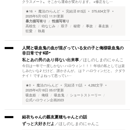
クラスメート〟 そこから運命が変わります。 ※修正をし…
★
16
魔法のiらんど
完結済
813
話
375,634
文字
2025年5月13日 11:31
更新
暴力描写有り
性描写有り
高校生
幼なじみ
双子
秘密
事故
暴走族
狂愛
執着
人間と吸血鬼の血が混ざっている女の子と俺様吸血鬼の
非日常ですꉂ🤣‎𐤔
私とあの男のあり得ない出来事
／
ほしのしまのにゃんこ
今日は一年で一度しかない ハロウィン！！！ 年頃の私としては楽
しみたいな♪ だけど、誰かさんが。 は？ ハロウィンだと。 クダラ
ナイ！ ですよねって思ってい…
★
0
魔法のiらんど
完結済
11
話
4,282
文字
2025年4月18日 05:07
更新
吸血姫
俺様
吸血鬼
ショートストーリー
公式ハロウィン企画2023
結衣ちゃんの親友夏穂ちゃんとの話
ずっと大好きだよ
／
ほしのしまのにゃんこ