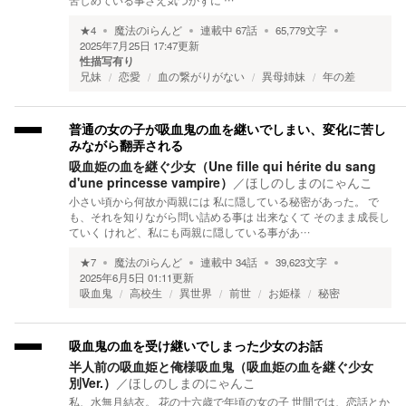
苦しめている事さえ気づかずに …
★
4
魔法のiらんど
連載中
67
話
65,779
文字
2025年7月25日 17:47
更新
性描写有り
兄妹
恋愛
血の繋がりがない
異母姉妹
年の差
普通の女の子が吸血鬼の血を継いでしまい、変化に苦し
みながら翻弄される
吸血姫の血を継ぐ少女（Une fille qui hérite du sang
d'une princesse vampire）
／
ほしのしまのにゃんこ
小さい頃から何故か両親には 私に隠している秘密があった。 で
も、それを知りながら問い詰める事は 出来なくて そのまま成長し
ていく けれど、私にも両親に隠している事があ…
★
7
魔法のiらんど
連載中
34
話
39,623
文字
2025年6月5日 01:11
更新
吸血鬼
高校生
異世界
前世
お姫様
秘密
吸血鬼の血を受け継いでしまった少女のお話
半人前の吸血姫と俺様吸血鬼（吸血姫の血を継ぐ少女
別Ver.）
／
ほしのしまのにゃんこ
私、水無月結衣。 花の十六歳で年頃の女の子 世間では、恋話とか