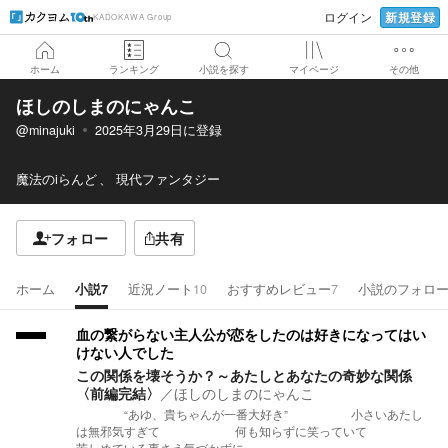
新規登録
ログイン
KADOKAWA Group
ホーム
ランキング
小説を探す
マイページ
その他
ほしのしまのにゃんこ
@minajuki
2025年3月29日
に登録
魔法のiらんど
現代ファンタジー
フォロー
共有
ホーム
小説
7
近況ノート
10
おすすめレビュー
7
小説のフォロ
血の繋がらない主人公が恋をしたのは好きになってはい
けない人でした
この関係を壊そうか？～あたしとあなたの奇妙な関係
〈前編完結〉
／
ほしのしまのにゃんこ
“あゆ、貴ちゃんが一番大好き” 小さいあたし
は無邪気すぎて 何も知らずに笑っていて