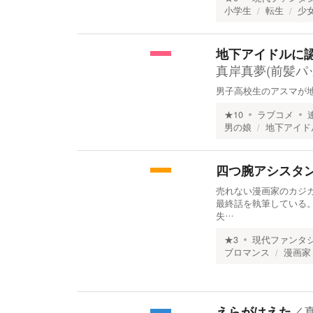
小学生
転生
少
地下アイドルに
真岸真夢(前髪パ
男子高校生のアスマが
★
10
ラブコメ
男の娘
地下アイド
四つ腕アシスタ
売れない漫画家のカジカ
最終話を執筆している
失…
★
3
現代ファンタ
ブロマンス
漫画家
／
えらがはえた