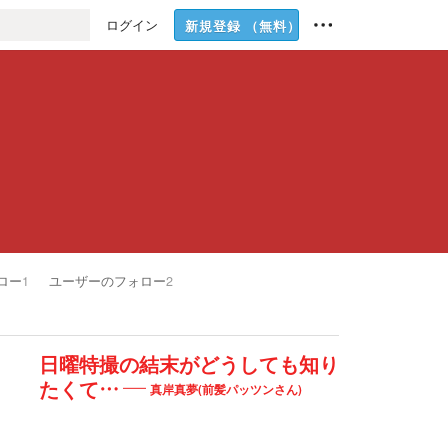
ログイン
新規登録
（無料）
ロー
1
ユーザーのフォロー
2
日曜特撮の結末がどうしても知り
たくて…
真岸真夢(前髪パッツンさん)