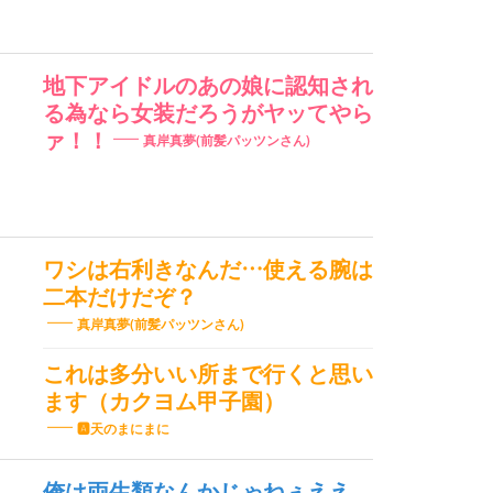
地下アイドルのあの娘に認知され
る為なら女装だろうがヤッてやら
ァ！！
真岸真夢(前髪パッツンさん)
ワシは右利きなんだ…使える腕は
二本だけだぞ？
真岸真夢(前髪パッツンさん)
これは多分いい所まで行くと思い
ます（カクヨム甲子園）
🅰️天のまにまに
俺は両生類なんかじゃねぇええ