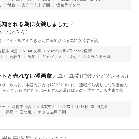
女
母親
カクヨム甲子園
仮面ライダー
／
認知される為に女装しました
ッツンさん)
地下アイドルのミユきゅんに認知される為に女装する話。
連載中
9
話
9,396
文字
2023年8月2日 13:42
更新
ル
高校生
認知
ギャグコメ
男女
カクヨム甲子園
／
真岸真夢(前髪パッツンさん)
ントと売れない漫画家
ガエルもとい水谷カジカ（ﾐｽﾞﾔｶｼﾞｶ）は、連載打ち切りになる漫画の
。 そんな時彼の住むアパートすみれ荘は隣人の不注意による火事で焼
ジー
連載中
4
話
5,370
文字
2023年7月18日 13:09
更新
異形
四つ腕
カクヨム甲子園
真岸真夢(前髪パッツンさん)