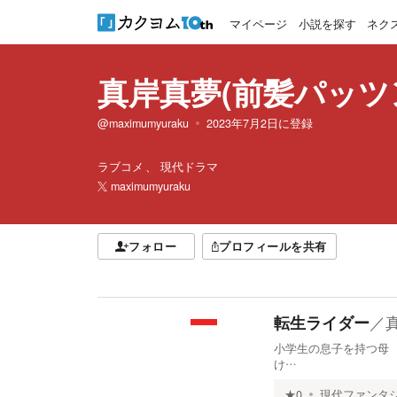
マイページ
小説を探す
ネク
真岸真夢(前髪パッツ
@maximumyuraku
2023年7月2日
に登録
ラブコメ
現代ドラマ
maximumyuraku
フォロー
プロフィールを共有
／
転生ライダー
小学生の息子を持つ母 
け…
★
0
現代ファンタ