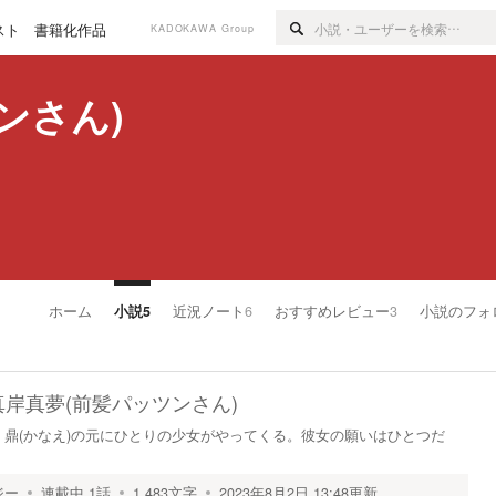
スト
書籍化作品
KADOKAWA Group
ンさん)
ホーム
小説
5
近況ノート
6
おすすめレビュー
3
小説のフォ
真岸真夢(前髪パッツンさん)
鼎(かなえ)の元にひとりの少女がやってくる。彼女の願いはひとつだ
ジー
連載中
1
話
1,483
文字
2023年8月2日 13:48
更新