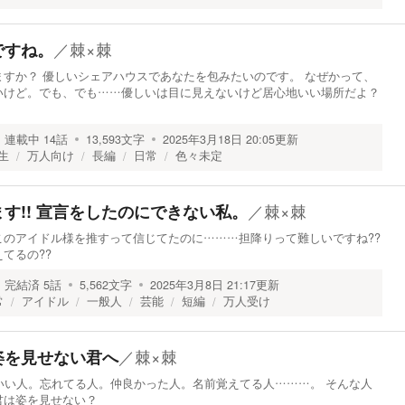
／
棘×棘
ですね。
すか？ 優しいシェアハウスであなたを包みたいのです。 なぜかって、
いけど。でも、でも……優しいは目に見えないけど居心地いい場所だよ？
連載中
14
話
13,593
文字
2025年3月18日 20:05
更新
生
万人向け
長編
日常
色々未定
／
棘×棘
す!! 宣言をしたのにできない私。
このアイドル様を推すって信じてたのに………担降りって難しいですね??
てるの??
完結済
5
話
5,562
文字
2025年3月8日 21:17
更新
常
アイドル
一般人
芸能
短編
万人受け
／
棘×棘
姿を見せない君へ
いい人。忘れてる人。仲良かった人。名前覚えてる人………。 そんな人
君は姿を見せない？