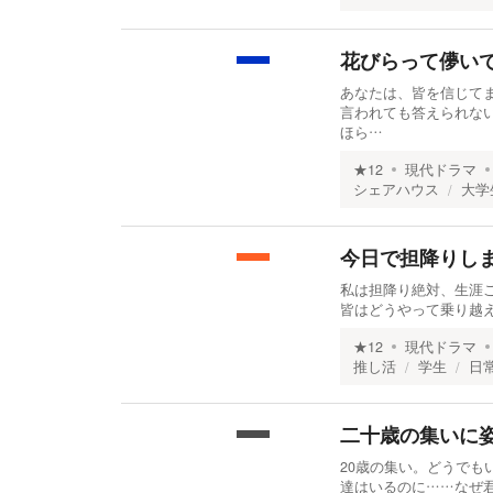
花びらって儚い
あなたは、皆を信じてま
言われても答えられな
ほら…
★
12
現代ドラマ
シェアハウス
大学
今日で担降りしま
私は担降り絶対、生涯
皆はどうやって乗り越え
★
12
現代ドラマ
推し活
学生
日
二十歳の集いに
20歳の集い。どうでも
達はいるのに……なぜ