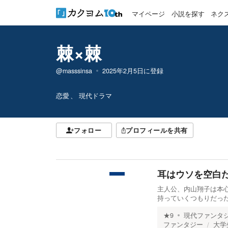
マイページ
小説を探す
ネク
棘×棘
@masssinsa
2025年2月5日
に登録
恋愛
現代ドラマ
フォロー
プロフィールを共有
耳はウソを空白
主人公、内山翔子は本
持っていくつもりだった。
★
9
現代ファンタ
ファンタジー
大学