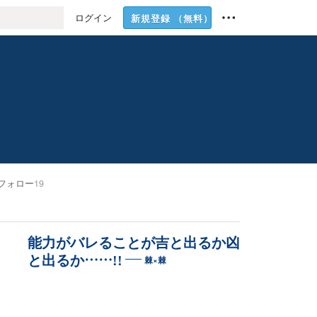
ログイン
新規登録
（無料）
フォロー
19
能力がバレることが吉と出るか凶
と出るか……!!
棘×棘