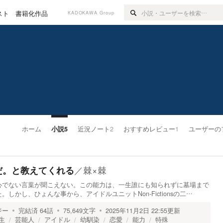
スト
書籍化作品
KADOKAWA Group
ホーム
小説
5
近況ノート
2
おすすめレビュー
1
ユーザーの
／
棘×棘
だ。と教えてくれる
心でない言葉が聞こえない。この能力は、一生誰にも知られずに墓場まで
しかし、ひょんな事から、アイドルユニットNon-Fictionsの二…
ジー
完結済
64
話
75,649
文字
2025年11月2日 22:55
更新
生
芸能人
アイドル
幼馴染
恋愛
能力
特殊