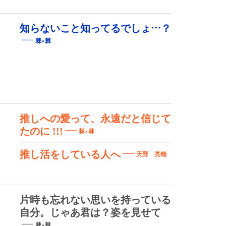
知らないこと知ってるでしょ…？
棘×棘
推しへの愛って、永遠だと信じて
たのに !!!
棘×棘
推し活をしている人へ
天野 亮哉
片時も忘れない思いを持っている
自分。じゃあ君は？姿を見せて
棘×棘