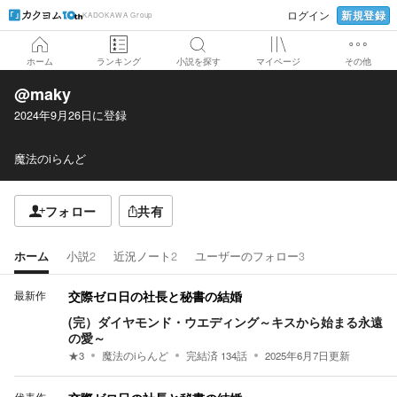
新規登録
ログイン
KADOKAWA Group
ホーム
ランキング
小説を探す
マイページ
その他
@maky
2024年9月26日
に登録
魔法のiらんど
フォロー
共有
ホーム
小説
2
近況ノート
2
ユーザーのフォロー
3
最新作
交際ゼロ日の社長と秘書の結婚
(完）ダイヤモンド・ウエディング～キスから始まる永遠
の愛～
★
3
魔法のiらんど
完結済
134
話
2025年6月7日
更新