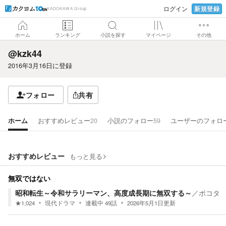
新規登録
ログイン
KADOKAWA Group
ホーム
ランキング
小説を探す
マイページ
その他
@kzk44
2016年3月16日
に登録
フォロー
共有
ホーム
おすすめレビュー
20
小説のフォロー
59
ユーザーのフォロ
おすすめレビュー
もっと見る
無双ではない
昭和転生～令和サラリーマン、高度成長期に無双する～
／
ポコタ
★
1,024
現代ドラマ
連載中
49
話
2026年5月1日
更新