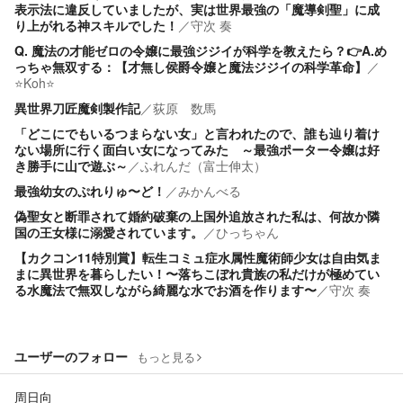
表示法に違反していましたが、実は世界最強の「魔導剣聖」に成
り上がれる神スキルでした！
／
守次 奏
Q. 魔法の才能ゼロの令嬢に最強ジジイが科学を教えたら？👉A.め
っちゃ無双する：【才無し侯爵令嬢と魔法ジジイの科学革命】
／
⭐️Koh⭐️
異世界刀匠魔剣製作記
／
荻原 数馬
「どこにでもいるつまらない女」と言われたので、誰も辿り着け
ない場所に行く面白い女になってみた ～最強ポーター令嬢は好
き勝手に山で遊ぶ～
／
ふれんだ（富士伸太）
最強幼女のぷれりゅ〜ど！
／
みかんべる
偽聖女と断罪されて婚約破棄の上国外追放された私は、何故か隣
国の王女様に溺愛されています。
／
ひっちゃん
【カクコン11特別賞】転生コミュ症水属性魔術師少女は自由気ま
まに異世界を暮らしたい！〜落ちこぼれ貴族の私だけが極めてい
る水魔法で無双しながら綺麗な水でお酒を作ります〜
／
守次 奏
ユーザーのフォロー
もっと見る
周日向