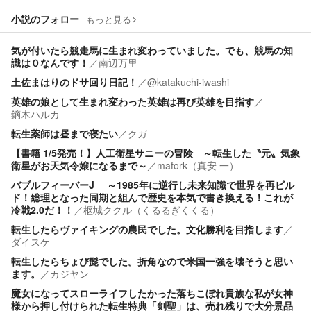
小説のフォロー
もっと見る
気が付いたら競走馬に生まれ変わっていました。でも、競馬の知
識は０なんです！
／
南辺万里
土佐まはりのドサ回り日記！
／
@katakuchi-iwashi
英雄の娘として生まれ変わった英雄は再び英雄を目指す
／
鏑木ハルカ
転生薬師は昼まで寝たい
／
クガ
【書籍 1/5発売！】人工衛星サニーの冒険 ～転生した〝元〟気象
衛星がお天気令嬢になるまで～
／
mafork（真安 一）
バブルフィーバーJ ～1985年に逆行し未来知識で世界を再ビル
ド！総理となった同期と組んで歴史を本気で書き換える！これが
冷戦2.0だ！！
／
枢城ククル（くるるぎくくる）
転生したらヴァイキングの農民でした。文化勝利を目指します
／
ダイスケ
転生したらちょび髭でした。折角なので米国一強を壊そうと思い
ます。
／
カジヤン
魔女になってスローライフしたかった落ちこぼれ貴族な私が女神
様から押し付けられた転生特典「剣聖」は、売れ残りで大分景品