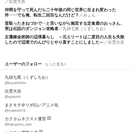
／
出雲大吉
仲間を守って死んだら二十年後の同じ世界に生まれ変わった
件……でも俺、転生二回目なんだけど？
／
みょん
昔取ったきねづかで…と言いながら無双する定食屋のおっさん、
実は伝説のダンジョン攻略者
／
九頭七尾（くずしちお）
左遷錬金術師の辺境暮らし ～元エリートは二度目の人生も失敗
したので辺境でのんびりとやり直すことにしました～
／
出雲大吉
ユーザーのフォロー
もっと見る
九頭七尾（くずしちお）
@kuzushichio
出雲大吉
@syokichi
まさキチ＠リボ払いアニメ化
@maskichi13
カクヨムネクスト運営
@kakuyomu_next