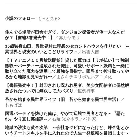
小説のフォロー
もっと見る
住んでる場所が田舎すぎて、ダンジョン探索者が俺一人なんだ
が？【書籍3巻発売中！】
／
赤月ヤモリ
35歳独身山田、異世界村に理想のセカンドハウスを作りたい ～
異世界と現実のいいとこどりライフ～
／
出雲大吉
【ＴＶアニメ１０月放送開始】貸した魔力は【リボ払い】で強制
徴収〜パーティー追放された俺は、可愛いサポート妖精と一緒に
取り立てた魔力を運用して最強を目指す。限界まで搾り取ってや
るから地獄を見やがれ〜
／
まさキチ＠リボ払いアニメ化
【書籍発売中！】封印されし呪われ勇者、美少女配信者に偶然解
放されたついでに無双して大バズり
／
恒例行事
苔から始まる異世界ライフ（旧 苔から始まる異世界生活）
／
ももぱぱ
国選パーティを抜けた俺は、やがて辺境で勇者となる～〝悪た
れ〟やり直し英雄譚～
／
右薙 光介＠ラノベ作家
地獄の沙汰も黄金次第 ～会社をクビになったけど、錬金術とか
いうチートスキルを手に入れたので人生一発逆転を目指します～