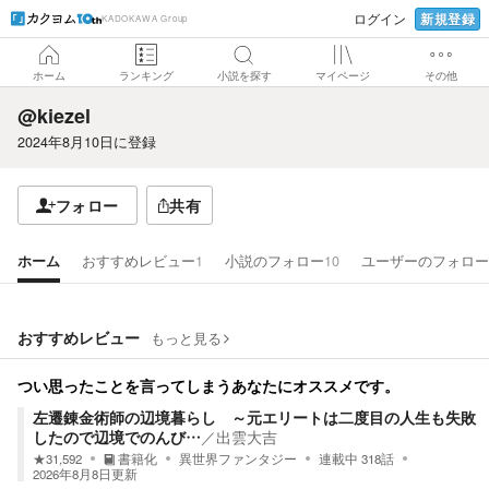
新規登録
ログイン
KADOKAWA Group
ホーム
ランキング
小説を探す
マイページ
その他
@kiezel
2024年8月10日
に登録
フォロー
共有
ホーム
おすすめレビュー
1
小説のフォロー
10
ユーザーのフォロー
おすすめレビュー
もっと見る
つい思ったことを言ってしまうあなたにオススメです。
左遷錬金術師の辺境暮らし ～元エリートは二度目の人生も失敗
したので辺境でのんび…
／
出雲大吉
★
31,592
書籍化
異世界ファンタジー
連載中
318
話
2026年8月8日
更新