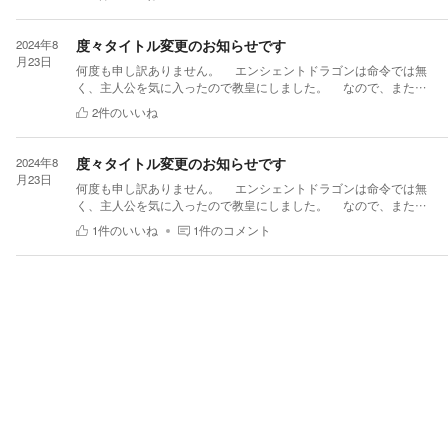
い、なぜか教皇にさせられた件】に対する、皆様の素敵なレビュ
ーの返信です。 また、そんな素敵なレビューを書いて頂いた方達
の、素敵な作品も誠に勝手ながら、紹介させて頂きます。 あおお
度々タイトル変更のお知らせです
2024年8
おおおおおおおおおおおおさん 作品に登場するキャラを、細かく
月23日
何度も申し訳ありません。 エンシェントドラゴンは命令では無
評価して頂き、本当に嬉しくなりました。 これからも、個性的な
く、主人公を気に入ったので教皇にしました。 なので、また、
キャラ作りをしていこうと思います そんな、あおおおおおおおお
少しタイトルの変更をしました。 本当に、度々のタイトルの変
おおおおおおさんの、素敵な作品はこちらです。 メンフィス古王
2
件のいいね
更でお騒がせして、すいません。 新タイトル 転生した時に幸運
国冒険物語 〜転生した奴隷の使命は神のアレを探す事だった〜
ガチャを当てて襲われてるドラゴンたちを救ったら、エンシェン
https://kakuyomu.jp/works/2912051596974828338 @chi_akiさん 一気
トドラゴンに気に入られて教皇になった件
読みして下さるほど、作品を読んで頂き、その上、小説内の描写
度々タイトル変更のお知らせです
2024年8
まで褒めて頂き、誠にありがとうございます。これからも、飽き
月23日
何度も申し訳ありません。 エンシェントドラゴンは命令では無
ない内容の小説を意識して書いていこうと思います。 そんな、
く、主人公を気に入ったので教皇にしました。 なので、また、
@chi_akiさんの、素敵な作品はこちらです。 乙女ゲームの世界に
少しタイトルの変更をしました。 本当に、度々のタイトルの変
召喚されましたが結末が気に食わないので原作を破壊することに
1
件のいいね
1
件のコメント
更でお騒がせして、すいません。 新タイトル 転生した時に幸運
しました https://kakuyomu.jp/works/822139840826075951 この無能が
ガチャを当てて襲われてるドラゴンたちを救ったら、エンシェン
ぁぁぁぁぁぁぁって国から追放された最優である元聖女ですが、
トドラゴンに気に入られて教皇になった件
どうやら世界にはまだまだ彼女が必要なようです
https://kakuyomu.jp/works/2912051596803401535 これからも、楽し
く読んで頂ける作品を目指しますので、評価して下さった方たち
に感謝し、またフォロワーさんや、一話でも読んで頂いた方達に
感謝して書いていこうと思います。