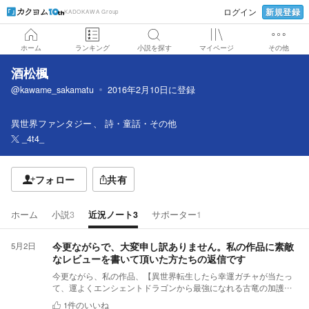
新規登録
ログイン
KADOKAWA Group
ホーム
ランキング
小説を探す
マイページ
その他
酒松楓
@kawame_sakamatu
2016年2月10日
に登録
異世界ファンタジー
詩・童話・その他
_4t4_
フォロー
共有
ホーム
小説
3
近況ノート
3
サポーター
1
今更ながらで、大変申し訳ありません。私の作品に素敵
5月2日
なレビューを書いて頂いた方たちの返信です
今更ながら、私の作品、【異世界転生したら幸運ガチャが当たっ
て、運よくエンシェントドラゴンから最強になれる古竜の加護を
授かり、襲われているドラゴンたちを救ったら英雄になってしま
1
件のいいね