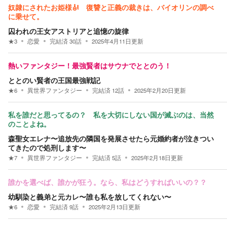
奴隷にされたお姫様🎻 復讐と正義の裁きは、バイオリンの調べ
に乗せて。
囚われの王女アストリアと追憶の旋律
★
3
恋愛
完結済
30
話
2025年4月11日
更新
熱いファンタジー！最強賢者はサウナでととのう！
ととのい賢者の王国最強戦記
★
6
異世界ファンタジー
完結済
12
話
2025年2月20日
更新
私を誰だと思ってるの？ 私を大切にしない国が滅ぶのは、当然
のことよね。
森聖女エレナ〜追放先の隣国を発展させたら元婚約者が泣きつい
てきたので処刑します〜
★
7
異世界ファンタジー
完結済
5
話
2025年2月18日
更新
誰かを選べば、誰かが狂う。なら、私はどうすればいいの？？
幼馴染と義弟と元カレ〜誰も私を放してくれない〜
★
6
恋愛
完結済
9
話
2025年2月13日
更新