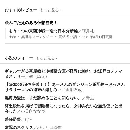
おすすめレビュー
もっと見る
読みごたえのある仮想歴史！
もう１つの東西冷戦―南北日本分断編
／
阿月礼
★
20
異世界ファンタジー
完結済
11
話
2024年3月14日
更新
小説のフォロー
もっと見る
ギャルすぎる茶屋娘と冷徹蘭方医が怪異に挑む、お江戸コメディ
ミステリー
／
鵺（ぬえ）
【㊗️3500万PV突破！！】あーさんのダンジョン飯配信～おっさん
サラリーマンの週末の楽しみ～
／
金剛石成
黒海乃愛は、まだ諦めることを知らない。
／
青凪
貧乏脱出を掲げて冒険者になったら、女神みたいな魔法使いと出
会った
／
小日向ななつ
兼任監督
／
けろ
灰冠のネクサス
／
パクリ田盗作