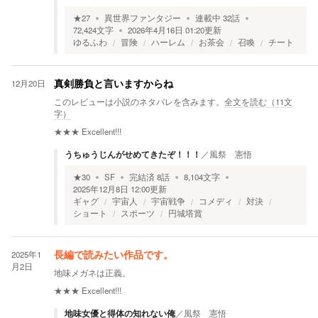
★
27
異世界ファンタジー
連載中
32
話
72,424
文字
2026年4月16日 01:20
更新
ゆるふわ
冒険
ハーレム
お茶会
召喚
チート
12月20日
真剣勝負と言いますからね
このレビューは小説のネタバレを含みます。
全文を読む（
11
文
字）
★★★
Excellent!!!
うちゅうじんがせめてきたぞ！！！
／
風祭 憲悟
★
30
SF
完結済
8
話
8,104
文字
2025年12月8日 12:00
更新
ギャグ
宇宙人
宇宙戦争
コメディ
対決
ショート
スポーツ
円城塔賞
2025年1
長編で読みたい作品です。
月2日
地味メガネは正義。
★★★
Excellent!!!
地味女優と得体の知れない俺
／
風祭 憲悟