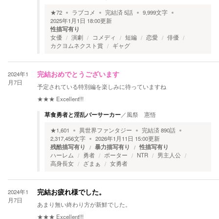
★
72
ラブコメ
完結済
5
話
9,999
文字
2025年1月1日 18:00
更新
性描写有り
女優
演劇
コメディ
短編
恋愛
俳優
カクヨムネクスト賞
ギャグ
2024年1
完結おめでとうございます
月7日
予定されている特別編を楽しみに待っていますね
★★★
Excellent!!!
草食勇者と淫乱バーサーカー
／
風祭 憲悟
★
1,601
異世界ファンタジー
完結済
890
話
2,317,456
文字
2026年1月11日 15:00
更新
残酷描写有り
暴力描写有り
性描写有り
ハーレム
勇者
ポーター
NTR
男主人公
高身長女
ざまぁ
女勇者
2024年1
完結お疲れ様でした。
月7日
あまり無い終わり方が新鮮でした。
★★★
Excellent!!!