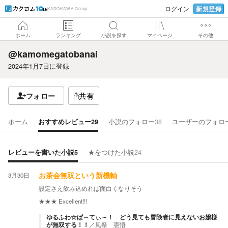
新規登録
ログイン
KADOKAWA Group
ホーム
ランキング
小説を探す
マイページ
その他
@kamomegatobanai
2024年1月7日
に登録
フォロー
共有
ホーム
おすすめレビュー
29
小説のフォロー
38
ユーザーのフォロ
レビューを書いた小説
5
★をつけた小説
24
3月30日
お茶会無双という新機軸
設定さえ飲み込めれば面白くなりそう
★★★
Excellent!!!
ゆるふわ☆ぱ～てぃ～！ どう見ても冒険者に見えないお嬢様
が無双する！！
／
風祭 憲悟