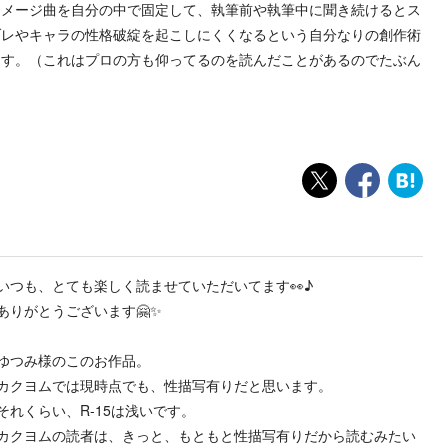
イメージ曲を自分の中で固定して、執筆前や執筆中に聞き続けるとス
ブレやキャラの性格破綻を起こしにくくなるという自分なりの創作術
ます。（これはプロの方も仰ってるのを読んだことがあるのでたぶん
いつも、とても楽しく読ませていただいてます👀♪
ありがとうございます🤗✨
ゆつみ様のこのお作品。
カクヨムでは現時点でも、性描写有りだと思います。
それくらい、R-15は浅いです。
カクヨムの読者は、きっと、もともと性描写有りだから読むみたい