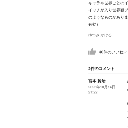
キャラや世界ごとの
イッチが入り世界観
のようなものがあり
有効）
ゆつみ かける
40
件
のいいね
2件の
コメント
宮本 賢治
2025年10月14日
21:22