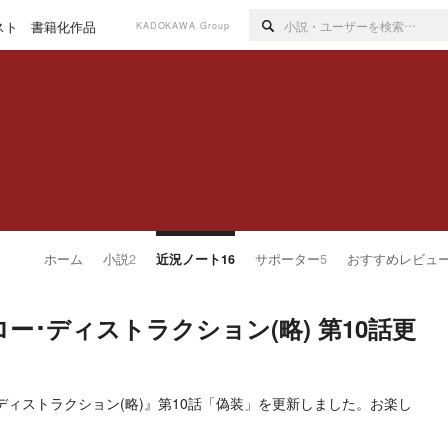
スト
書籍化作品
KADOKAWA Group
ホーム
小説
2
近況ノート
16
サポーター
5
おすすめレビュ
ー･ディストラクション(略) 第10話更
ディストラクション(略)』第10話「偽装」を更新しました。お楽し
。