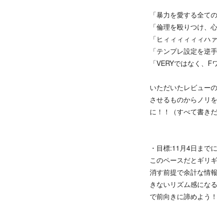
「暴力を愛する全て
「倫理を殴りつけ、
「ヒィィィィィィハ
「テンプレ設定を逆
「VERYではなく、
いただいたレビュー
させるものからノリ
に！！（すべて書き
・目標:11月4日まで
このペースだとギリ
消す前提で余計な情
きないリズム感にな
で前向きに諦めよう