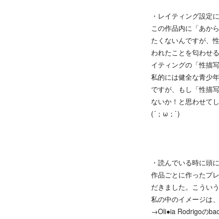
・レイティング設定
この作品内に「あか
たくないんですが、
われたことを匂わせ
イティングの「性描
私的には健全な青少
ですが、もし「性描
ないか！と思わせて
(´；ω；`)
・読んでいる時に頭
作品ごとに作ったプ
だきました。こうい
私の中のイメージは、ネイト
→Oli●ia Rodrigoのba