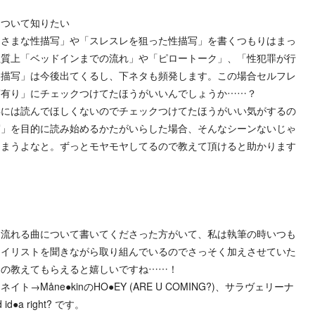
について知りたい
らさまな性描写」や「スレスレを狙った性描写」を書くつもりはまっ
性質上「ベッドインまでの流れ」や「ピロートーク」、「性犯罪が行
る描写」は今後出てくるし、下ネタも頻発します。この場合セルフレ
写有り」にチェックつけてたほうがいいんでしょうか……？
年には読んでほしくないのでチェックつけてたほうがいい気がするの
写」を目的に読み始めるかたがいらした場合、そんなシーンないじゃ
しまうよなと。ずっとモヤモヤしてるので教えて頂けると助かります
に流れる曲について書いてくださった方がいて、私は執筆の時いつも
レイリストを聞きながら取り組んでいるのでさっそく加えさせていた
うの教えてもらえると嬉しいですね……！
→Måne●kinのHO●EY (ARE U COMING?)、サラヴェリーナ
d id●a right? です。