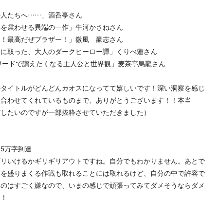
の人たちへ……」酒呑亭さん
心を震わせる異端の一作」牛河かさねさん
ァ！最高だぜブラザー！」微風 豪志さん
手に取った、大人のダークヒーロー譚」くりべ蓮さん
Fワードで讃えたくなる主人公と世界観」麦茶亭烏龍さん
のタイトルがどんどんカオスになってて嬉しいです！深い洞察を感じ
を合わせてくれているものまで、ありがとうございます！！本当
だしたいのですが一部抜粋させていただきました）
に5万字到達
ギリいけるかギリギリアウトですね。自分でもわかりません。あとで
報を盛りまくる作戦も取れることには取れるけど、自分の中で許容で
るのはすごく嫌なので、いまの感じで頑張ってみてダメそうならダメ
！！