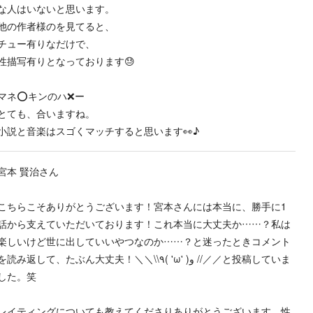
な人はいないと思います。
他の作者様のを見てると、
チュー有りなだけで、
性描写有りとなっております😓
マネ⭕️キンのハ❌️ー
とても、合いますね。
小説と音楽はスゴくマッチすると思います👀♪
宮本 賢治さん
こちらこそありがとうございます！宮本さんには本当に、勝手に1
話から支えていただいております！これ本当に大丈夫か……？私は
楽しいけど世に出していいやつなのか……？と迷ったときコメント
を読み返して、たぶん大丈夫！＼＼\\٩( 'ω' )و //／／と投稿していま
した。笑
レイティングについても教えてくださりありがとうございます、性