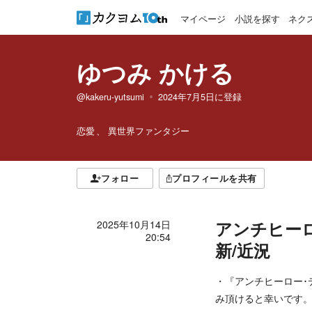
マイページ
小説を探す
ネク
ゆつみ かける
@kakeru-yutsumi
2024年7月5日
に登録
恋愛
異世界ファンタジー
フォロー
プロフィールを共有
アンチヒーロ
2025年10月14日
20:54
新/近況
・『アンチヒーロー･
み頂けると幸いです