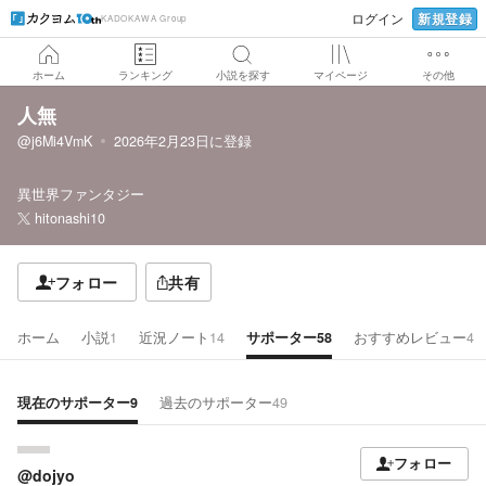
新規登録
ログイン
KADOKAWA Group
ホーム
ランキング
小説を探す
マイページ
その他
人無
@j6Mi4VmK
2026年2月23日
に登録
異世界ファンタジー
hitonashi10
フォロー
共有
ホーム
小説
1
近況ノート
14
サポーター
58
おすすめレビュー
4
現在のサポーター
9
過去のサポーター
49
フォロー
@dojyo