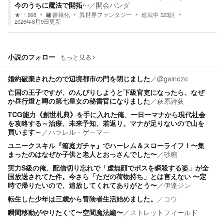
今のうちに魔法で開拓…
／
開会パンダ
★
11,998
書籍化
異世界ファンタジー
連載中
523
話
2026年8月9日
更新
小説のフォロー
もっと見る
婚約破棄されたので辺境都市の門を閉じました
／
@gainoze
亡国の王子ですが、のんびりしようと下級官吏になったら、なぜ
か昼行燈と噂の第七皇女の秘書官になりました
／
萩原詩荻
TCG能力《創世札典》を手に入れた俺、一日一マナから現代社会
を攻略する～治療、未来予知、若返り。マナが足りないので山を
買います～
／
パラレル・ゲーマー
ユニークスキル『箱庭ガチャ』でハーレム＆スローライフ！〜集
まったのはなぜか子供と老人とおっさんでした〜
／
砂糖
実力S級の俺、配信切り忘れで「虚無顔でボスを瞬殺する姿」が全
国放送されてた件。今さら「ただの荷物持ち」とは言えない 〜定
時で帰りたいので、追放してくれてありがとう〜
／
伊達ジン
転生した少年は三歳から冒険者生活始めました。
／
コウ
瞬間移動がやりたくて〜空間魔法編〜
／
ストレットフィールド