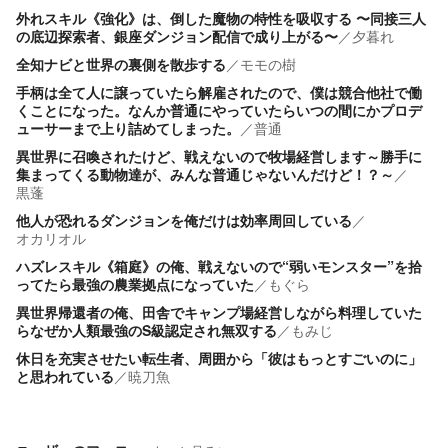
外れスキル《強化》は、倒した魔物の特性を吸収する 〜同接三人
の底辺探索者、銀座ダンジョン配信で成り上がる〜
／
夕暮れ
全知ナビと世界の裏側を散歩する
／
モモの樹
手柄は全て人に譲っていたら解雇されたので、僕は競合他社で働
くことになった。なんか普通にやっていたらいつの間にかプロデ
ューサーまで上り詰めてしまった。
／
普通
異世界に召喚されたけど、戦えないので牧場経営します～勝手に
集まってくる動物達が、みんな普通じゃないんだけど！？～
／
黒蓬
他人が恐れるダンジョンを俺だけは効率周回している
／
オカリオル
ハズレスキル《箱庭》の俺、戦えないので“弱いモンスター”を拾
ってたら最強の農業拠点になっていた
／
もぐら
異世界帰還者の俺、田舎でキャンプ場経営しながら料理していた
らなぜか人類最強のS級認定され無双する
／
もみじ
休日を充実させたい転生者、周囲から「彼はもっとすごいのに」
と思われている
／
暁刀魚