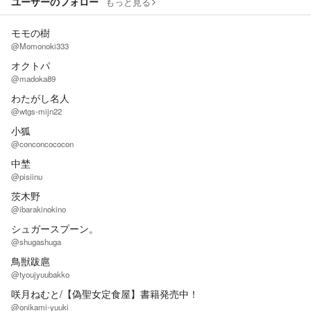
ユーザーのフォロー
もっと見る
モモの樹
@Momonoki333
オクトパ
@madoka89
わたがし名人
@wtgs-mijn22
小狐
@conconcococon
中埜
@pisiinu
茨木野
@ibarakinokino
シュガースプーン。
@shugashuga
鳥獣跋扈
@tyoujyuubakko
咲月ねむと/【偽聖女定食屋】書籍発売中！
@onikami-yuuki