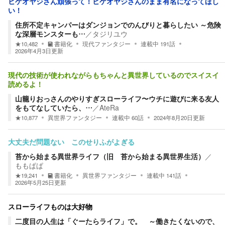
ヒゲオヤジさん頑張って！ヒゲオヤジさんのまま有名になってほし
い！
住所不定キャンパーはダンジョンでのんびりと暮らしたい ～危険
な深層モンスターも…
／
タジリユウ
★
10,482
書籍化
現代ファンタジー
連載中
191
話
2026年4月3日
更新
現代の技術が使われながらもちゃんと異世界しているのでスイスイ
読めるよ！
山籠りおっさんのやりすぎスローライフ〜ウチに遊びに来る友人
をもてなしていたら、…
／
AteRa
★
10,877
異世界ファンタジー
連載中
60
話
2024年8月20日
更新
大丈夫だ問題ない このせりふがよぎる
苔から始まる異世界ライフ（旧 苔から始まる異世界生活）
／
ももぱぱ
★
19,241
書籍化
異世界ファンタジー
連載中
141
話
2026年5月25日
更新
スローライフものは大好物
二度目の人生は「ぐーたらライフ」で。 ～働きたくないので、