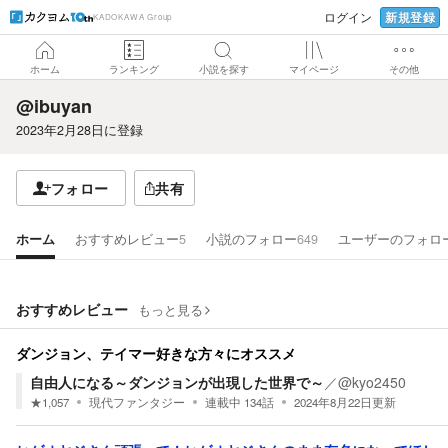
新規登録
ログイン
KADOKAWA Group
ホーム
ランキング
小説を探す
マイページ
その他
@ibuyan
2023年2月28日
に登録
フォロー
共有
ホーム
おすすめレビュー
5
小説のフォロー
649
ユーザーのフォロ
おすすめレビュー
もっと見る
ダンジョン、テイマー好きな方々にオススメ
自由人になる～ダンジョンが出現した世界で～
／
@kyo2450
★
1,057
現代ファンタジー
連載中
134
話
2024年8月22日
更新