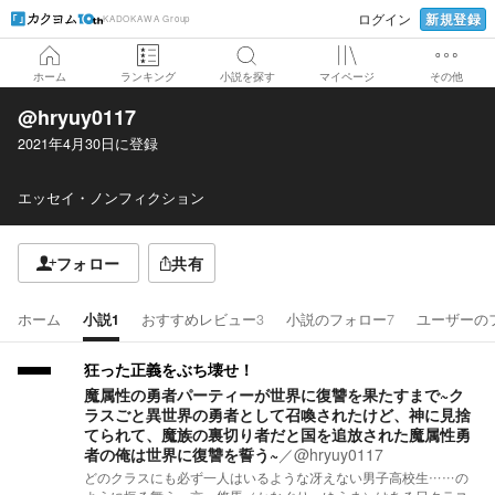
新規登録
ログイン
KADOKAWA Group
ホーム
ランキング
小説を探す
マイページ
その他
@hryuy0117
2021年4月30日
に登録
エッセイ・ノンフィクション
フォロー
共有
ホーム
小説
1
おすすめレビュー
3
小説のフォロー
7
ユーザーの
狂った正義をぶち壊せ！
魔属性の勇者パーティーが世界に復讐を果たすまで~ク
ラスごと異世界の勇者として召喚されたけど、神に見捨
てられて、魔族の裏切り者だと国を追放された魔属性勇
者の俺は世界に復讐を誓う~
／
@hryuy0117
どのクラスにも必ず一人はいるような冴えない男子高校生……の