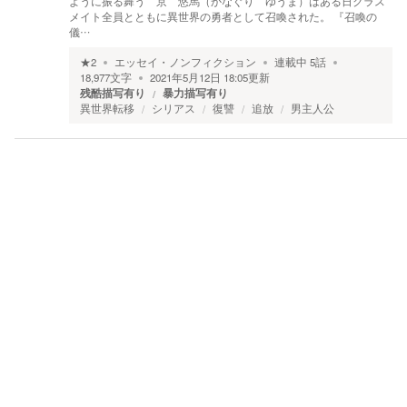
ように振る舞う 京 悠馬（かなぐり ゆうま）はある日クラス
メイト全員とともに異世界の勇者として召喚された。 『召喚の
儀…
★
2
エッセイ・ノンフィクション
連載中
5
話
18,977
文字
2021年5月12日 18:05
更新
残酷描写有り
暴力描写有り
異世界転移
シリアス
復讐
追放
男主人公