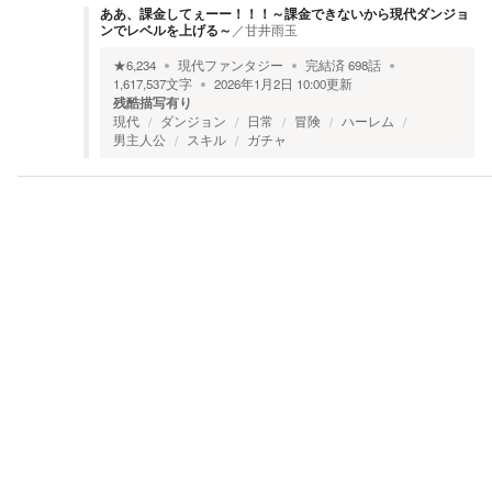
ああ、課金してぇーー！！！～課金できないから現代ダンジョ
ンでレベルを上げる～
／
甘井雨玉
★
6,234
現代ファンタジー
完結済
698
話
1,617,537
文字
2026年1月2日 10:00
更新
残酷描写有り
現代
ダンジョン
日常
冒険
ハーレム
男主人公
スキル
ガチャ