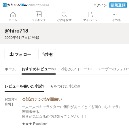
新規登録
ログイン
KADOKAWA Group
ホーム
ランキング
小説を探す
マイページ
その他
@hiro718
2020年6月7日
に登録
フォロー
共有
ホーム
おすすめレビュー
60
小説のフォロー
19
ユーザーのフォロ
レビューを書いた小説
1
★をつけた小説
59
2022年4
会話のテンポが面白い
月3日
一人一人のキャラクターに個性があってとても面白いしキャラに
没頭出来る。
続きが気になるので頑張ってください！！
★★★
Excellent!!!