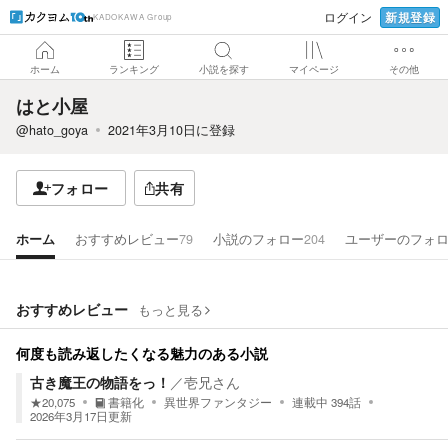
新規登録
ログイン
KADOKAWA Group
ホーム
ランキング
小説を探す
マイページ
その他
はと小屋
@hato_goya
2021年3月10日
に登録
フォロー
共有
ホーム
おすすめレビュー
79
小説のフォロー
204
ユーザーのフォ
おすすめレビュー
もっと見る
何度も読み返したくなる魅力のある小説
古き魔王の物語をっ！
／
壱兄さん
★
20,075
書籍化
異世界ファンタジー
連載中
394
話
2026年3月17日
更新