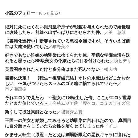
小説のフォロー
もっと見る
絶対に死にたくない銀河皇帝庶子が戦艦を与えられたので給糧艦
に改装したら、前線へ出ずっぱりにさせられた件。
／
英 慈尊
【書籍化進行中】断罪されている悪役令嬢ですが、そういえば前
世は大魔法使いでした
／
猫野美羽
好きでもない許嫁の幼馴染に捨てられた俺、平穏な学園生活を送
れると思ったらSS級美女の令嬢たちに目を付けられた
／
境ヒデり
英霊召喚されたんだけど多分俺はまだ死んでない
／
橋広功
書籍化決定！ 【転生〜復讐編完結】オレの水魔法はどこかおか
しい 〜気がついたらスラムのゴミ箱に捨てられていた〜
／
市ノ瀬茂樹
それエロゲで見たわ ～聖女にTS転生した俺、ここがエロゲ世界
だとまだ信じている～
／
今慈ムジナ@『腰ヘコ』コミカライズ化
斯くして彼は異能となった
／
後藤秀之真
王国一の美女と結婚してみせろと幼馴染に言われたので、 真面目
に自分磨きをしていたら女性を沼らせてしまった件
／
イコ
かませ犬転生（原題：たとえば劇場版限定の悪役キャラに憧れた