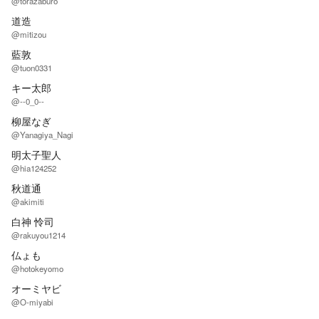
@torazaburo
道造
@mitizou
藍敦
@tuon0331
キー太郎
@--0_0--
柳屋なぎ
@Yanagiya_Nagi
明太子聖人
@hia124252
秋道通
@akimiti
白神 怜司
@rakuyou1214
仏ょも
@hotokeyomo
オーミヤビ
@O-miyabi