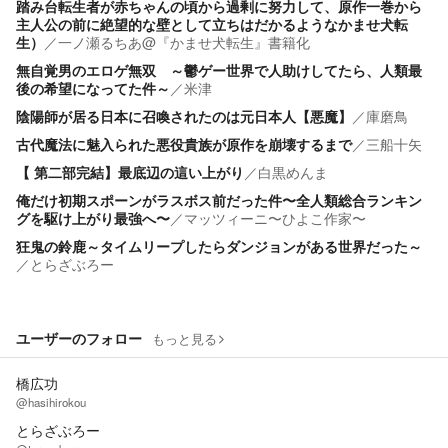
踏み台転生者が赤ちゃんの頃から過剰に努力して、原作一巻から
主人公の前に絶望的な壁として立ちはだかるようなかませ犬転
生）
／
一ノ瀬るちあ@『かませ犬転生』書籍化
無自覚男のエロゲ無双 ～鬱ゲー世界で人助けしてたら、人類最
後の希望になってた件～
／
米津
陰陽師が居る日本に召喚されたのは元日本人【悪魔】
／
庫磨鳥
古代魔法に魅入られた悪役貴族が原作を崩壊するまで
／
三船十矢
【 第二部完結】最底辺の這い上がり
／
白黒めんま
俺だけ初期スポーンがラスボス前だった件〜全人類総合ランキン
グを駆け上がり最強へ〜
／
マッツィーニ〜ひよこ作家〜
狂鬼の鈴鹿～タイムリープしたらダンジョンがある世界だった～
／
とらざぶろー
ユーザーのフォロー
もっと見る
橋広功
@hasihirokou
とらざぶろー