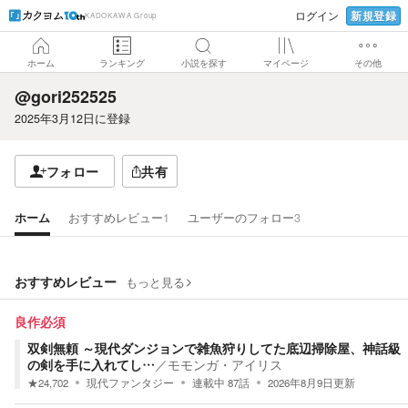
新規登録
ログイン
KADOKAWA Group
ホーム
ランキング
小説を探す
マイページ
その他
@gori252525
2025年3月12日
に登録
フォロー
共有
ホーム
おすすめレビュー
1
ユーザーのフォロー
3
おすすめレビュー
もっと見る
良作必須
双剣無頼 ～現代ダンジョンで雑魚狩りしてた底辺掃除屋、神話級
の剣を手に入れてし…
／
モモンガ・アイリス
★
24,702
現代ファンタジー
連載中
87
話
2026年8月9日
更新