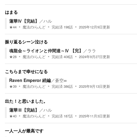
はまる
蓮華Ⅳ【完結】
／
ハル
★
44
魔法のiらんど
完結済
198
話
2025年12月9日
更新
振り返るシーン泣ける
魂龍会～ライオンと仲間達～Ⅳ 【完】
／
ララ
★
28
魔法のiらんど
完結済
408
話
2024年9月27日
更新
こちらまで幸せになる
Raven Emperor 続編
／
蒼空∞
★
39
魔法のiらんど
完結済
386
話
2025年9月13日
更新
出た！と思いました。
蓮華Ⅲ【完結】
／
ハル
★
40
魔法のiらんど
完結済
187
話
2025年11月3日
更新
一人一人が最高です