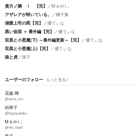
貴方ノ隣 Ⅰ 【完】
／
M a m i 。
アザレアが咲いている。
／
獅子梟
溺愛上司の罠【完】
／
優てぃな
黒い仮面 ＋ 番外編【完】
／
優てぃな
双黒と小悪魔(下) ～番外編更新～【完】
／
優てぃな
双黒と小悪魔(上)【完】
／
優てぃな
狼と虎
／
珠子
ユーザーのフォロー
もっと見る
花厳 曄
@akira_mir
由華子
@tojyoyukako
M a m i 。
@nth_iland
珠子