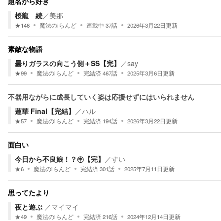
題名から好き
桜龍 続
／
美那
★
146
魔法のiらんど
連載中
37
話
2026年3月22日
更新
素敵な物語
曇りガラスの向こう側＋SS【完】
／
say
★
99
魔法のiらんど
完結済
467
話
2025年3月6日
更新
不器用ながらに成長していく姿は応援せずにはいられません
蓮華 Final【完結】
／
ハル
★
57
魔法のiらんど
完結済
194
話
2026年3月22日
更新
面白い
今日から不良娘！？㊥【完】
／
すい
★
6
魔法のiらんど
完結済
301
話
2025年7月11日
更新
思ってたより
夜と遊ぶ
／
マイマイ
★
49
魔法のiらんど
完結済
216
話
2024年12月14日
更新