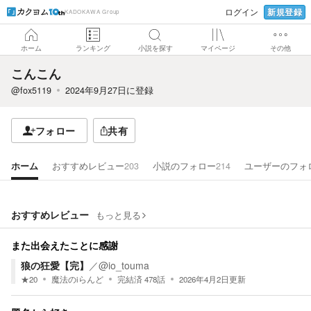
新規登録
ログイン
KADOKAWA Group
ホーム
ランキング
小説を探す
マイページ
その他
こんこん
@fox5119
2024年9月27日
に登録
フォロー
共有
ホーム
おすすめレビュー
203
小説のフォロー
214
ユーザーのフォ
おすすめレビュー
もっと見る
また出会えたことに感謝
狼の狂愛【完】
／
@io_touma
★
20
魔法のiらんど
完結済
478
話
2026年4月2日
更新