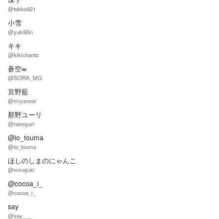
@tokko921
小雪
@yuki65n
キキ
@kikichanto
蒼空∞
@SORA_MG
宮野藍
@miyanoai
那野ユーリ
@nanoyuri
@io_touma
@io_touma
ほしのしまのにゃんこ
@minajuki
@cocoa_i_
@cocoa_i_
say
@say___