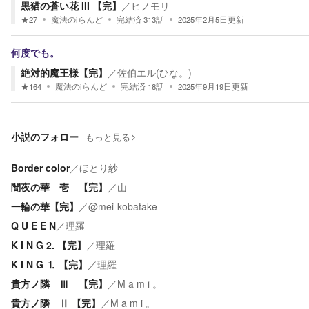
黒猫の蒼い花 III 【完】
／
ヒノモリ
★
27
魔法のiらんど
完結済
313
話
2025年2月5日
更新
何度でも。
絶対的魔王様【完】
／
佐伯エル(ひな。)
★
164
魔法のiらんど
完結済
18
話
2025年9月19日
更新
小説のフォロー
もっと見る
Border color
／
ほとり紗
闇夜の華 壱 【完】
／
山
一輪の華【完】
／
@mei-kobatake
Q U E E N
／
理羅
K I N G 2. 【完】
／
理羅
K I N G ⒈ 【完】
／
理羅
貴方ノ隣 Ⅲ 【完】
／
M a m i 。
貴方ノ隣 Ⅱ 【完】
／
M a m i 。