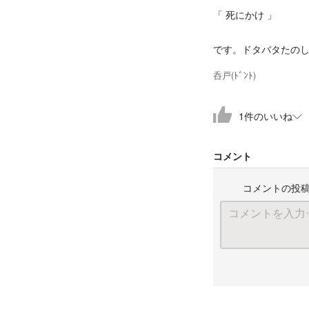
「 死にかけ 」
です。ドタバタたの
呑戸(ﾄﾞﾝﾄ)
1
件
のいいね
コメント
コメントの投