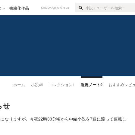
スト
書籍化作品
KADOKAWA Group
ホーム
小説
49
コレクション
1
近況ノート
2
おすすめレビ
らせ
になりますが、今夜22時30分頃から中編小説を7週に渡って連載し