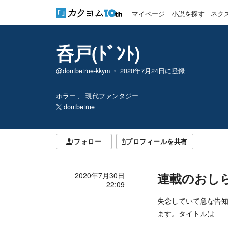
マイページ
小説を探す
ネク
呑戸(ﾄﾞﾝﾄ)
@dontbetrue-kkym
2020年7月24日
に登録
ホラー
現代ファンタジー
dontbetrue
フォロー
プロフィールを共有
連載のおし
2020年7月30日
22:09
失念していて急な告知
ます。タイトルは