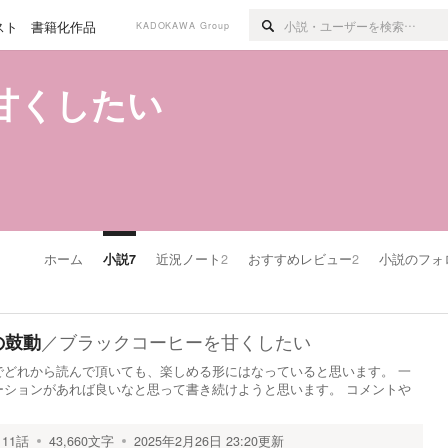
スト
書籍化作品
KADOKAWA Group
甘くしたい
ホーム
小説
7
近況ノート
2
おすすめレビュー
2
小説のフォ
／
ブラックコーヒーを甘くしたい
の鼓動
でどれから読んで頂いても、楽しめる形にはなっていると思います。 一
ーションがあれば良いなと思って書き続けようと思います。 コメントや
11
話
43,660
文字
2025年2月26日 23:20
更新