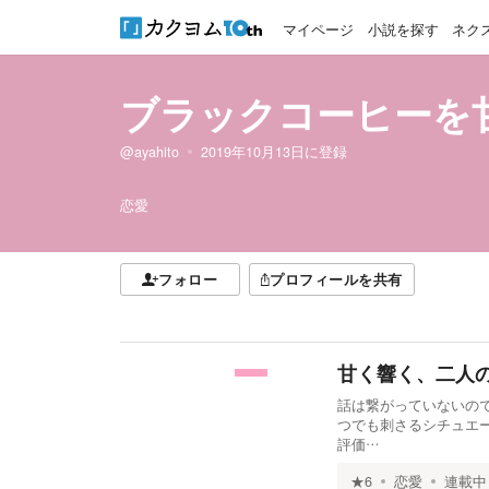
マイページ
小説を探す
ネク
ブラックコーヒーを
@ayahito
2019年10月13日
に登録
恋愛
フォロー
プロフィールを共有
甘く響く、二人
話は繋がっていないの
つでも刺さるシチュエ
評価…
★
6
恋愛
連載中