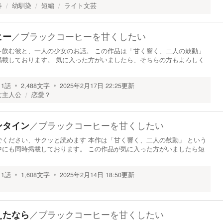
春
幼馴染
短編
ライト文芸
／
ブラックコーヒーを甘くしたい
ヒー
を飲む彼と、一人の少女のお話。 この作品は「甘く響く、二人の鼓動」
掲載しております。 気に入った方がいましたら、そちらの方もよろしく
1
話
2,488
文字
2025年2月17日 22:25
更新
女主人公
恋愛？
／
ブラックコーヒーを甘くしたい
ンタイン
ください、サクッと読めます 本作は「甘く響く、二人の鼓動」 という
中にも同時掲載しております。 この作品が気に入った方がいましたら短
1
話
1,608
文字
2025年2月14日 18:50
更新
／
ブラックコーヒーを甘くしたい
えたなら