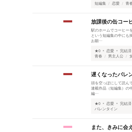
短編集
恋愛
青
放課後の缶コー
駅のホームでコーヒー
という短編集の中にも
お願…
★
0
恋愛
完結済
青春
男主人公
遅くなったバレ
頭を空っぽにして読んで
連載作品（短編集）の
編…
★
0
恋愛
完結済
バレンタイン
また、きみに会