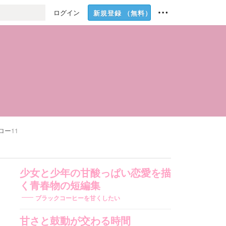
ログイン
新規登録
（無料）
ロー
11
少女と少年の甘酸っぱい恋愛を描
く青春物の短編集
ブラックコーヒーを甘くしたい
甘さと鼓動が交わる時間