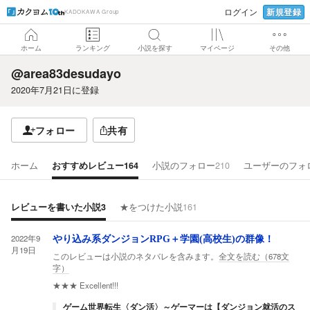
新規登録
ログイン
KADOKAWA Group
ホーム
ランキング
小説を探す
マイページ
その他
@area83desudayo
2020年7月21日
に登録
フォロー
共有
ホーム
おすすめレビュー
164
小説のフォロー
210
ユーザーのフォ
レビューを書いた小説
3
★をつけた小説
161
2022年9
やり込み系ダンジョンRPG＋学園(高校生)の群像！
月19日
このレビューは小説のネタバレを含みます。
全文を読む（
678
文
字）
★★★
Excellent!!!
ゲーム世界転生〈ダン活〉～ゲーマーは【ダンジョン就活のス