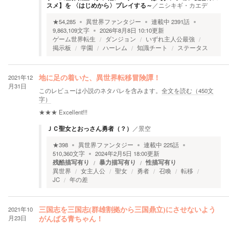
スメ】を 〈はじめから〉プレイする～
／
ニシキギ・カエデ
★
54,285
異世界ファンタジー
連載中
2391
話
9,863,109
文字
2026年8月8日 10:10
更新
ゲーム世界転生
ダンジョン
いずれ主人公最強
掲示板
学園
ハーレム
知識チート
ステータス
2021年12
地に足の着いた、異世界転移冒険譚！
月31日
このレビューは小説のネタバレを含みます。
全文を読む（
450
文
字）
★★★
Excellent!!!
ＪＣ聖女とおっさん勇者（？）
／
景空
★
398
異世界ファンタジー
連載中
225
話
510,360
文字
2024年2月5日 18:00
更新
残酷描写有り
暴力描写有り
性描写有り
異世界
女主人公
聖女
勇者
召喚
転移
JC
年の差
2021年10
三国志を三国志(群雄割拠から三国鼎立)にさせないよう
月23日
がんばる青ちゃん！