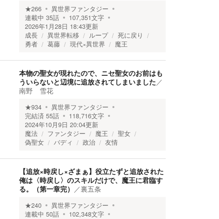
★
266
異世界ファンタジー
連載中
35
話
107,351
文字
2026年1月28日 18:43
更新
成長
異世界転移
ループ
死に戻り
勇者
葛藤
現代×異世界
魔王
本物の聖女が現れたので、ニセ聖女のお前はも
ういらないと辺境に追放されてしまいました
／
南野 雪花
★
934
異世界ファンタジー
完結済
55
話
118,716
文字
2024年10月9日 20:04
更新
魔法
ファンタジー
魔王
聖女
偽聖女
バディ
政治
友情
【追放×時戻し×ざまぁ】役立たずと追放された
俺は〈時戻し〉のスキルだけで、魔王に君臨す
る。（第一章完）
／
裏五条
★
240
異世界ファンタジー
連載中
50
話
102,348
文字