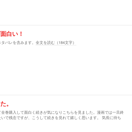
ど面白い！
ネタバレを含みます。
全文を読む（
184
文字）
した。
て全巻購入して面白く続きが気になりこちらを見ました。漫画では一旦終
たいで残念ですが、こうして続きを見れて嬉しく思います。 気長に待ち