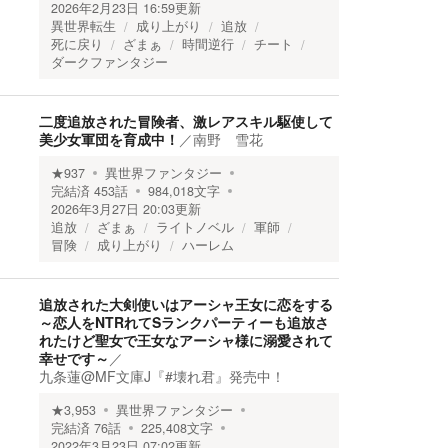
2026年2月23日 16:59
更新
異世界転生
成り上がり
追放
死に戻り
ざまぁ
時間逆行
チート
ダークファンタジー
二度追放された冒険者、激レアスキル駆使して
美少女軍団を育成中！
／
南野 雪花
★
937
異世界ファンタジー
完結済
453
話
984,018
文字
2026年3月27日 20:03
更新
追放
ざまぁ
ライトノベル
軍師
冒険
成り上がり
ハーレム
追放された大剣使いはアーシャ王女に恋をする
～恋人をNTRれてSランクパーティーも追放さ
れたけど聖女で王女なアーシャ様に溺愛されて
幸せです～
／
九条蓮@MF文庫J『#壊れ君』発売中！
★
3,953
異世界ファンタジー
完結済
76
話
225,408
文字
2022年3月23日 07:02
更新