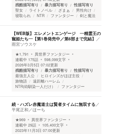
残酷描写有り
暴力描写有り
性描写有り
聖女
ライトノベル
ざまぁ
男性向け
寝取られ
NTR
ファンタジー
剣と魔法
【WEB版】エレメントエンゲージ ―精霊王の
寵姫たち―【第1巻発売中／第6部まで完結】
／
雨宮ソウスケ
★
1,791
異世界ファンタジー
連載中
175
話
598,099
文字
2026年3月5日 07:02
更新
残酷描写有り
暴力描写有り
性描写有り
最強主人公
ヒロインズがほぼ主役
旅物語
遠距離ハーレム
NTR(幼馴染一人だけ）
ファンタジー
続・ハズレ赤魔道士は賢者タイムに無双する
／
平尾正和／ほーち
★
969
異世界ファンタジー
連載中
29
話
105,400
文字
2023年11月3日 07:00
更新