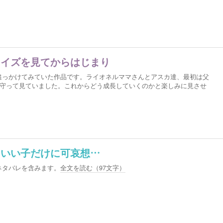
ライズを見てからはじまり
追っかけてみていた作品です。ライオネルママさんとアスカ達、最初は父
見守って見ていました。これからどう成長していくのかと楽しみに見させ
くいい子だけに可哀想…
ネタバレを含みます。
全文を読む（
97
文字）