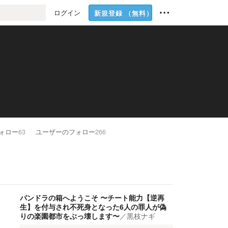
ログイン
新規登録
（無料）
ォロー
63
ユーザーのフォロー
266
パンドラの箱へようこそ 〜チート能力【逆再
生】を付与され不死身となった6人の罪人が偽
りの楽園都市をぶっ壊します〜
／
黒枝ナギ