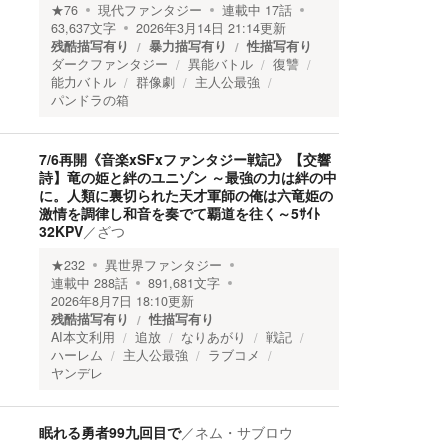
★
76
現代ファンタジー
連載中
17
話
63,637
文字
2026年3月14日 21:14
更新
残酷描写有り
暴力描写有り
性描写有り
ダークファンタジー
異能バトル
復讐
能力バトル
群像劇
主人公最強
パンドラの箱
7/6再開《音楽xSFxファンタジー戦記》【交響
詩】竜の姫と絆のユニゾン ～最強の力は絆の中
に。人類に裏切られた天才軍師の俺は六竜姫の
激情を調律し和音を奏でて覇道を往く～5ｻｲﾄ
32KPV
／
ざつ
★
232
異世界ファンタジー
連載中
288
話
891,681
文字
2026年8月7日 18:10
更新
残酷描写有り
性描写有り
AI本文利用
追放
なりあがり
戦記
ハーレム
主人公最強
ラブコメ
ヤンデレ
眠れる勇者99九回目で
／
ネム・サブロウ