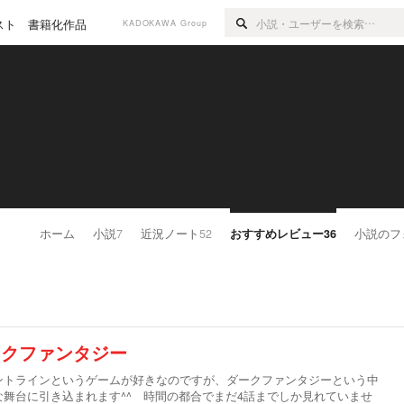
スト
書籍化作品
KADOKAWA Group
ホーム
小説
7
近況ノート
52
おすすめレビュー
36
小説のフ
ークファンタジー
ントラインというゲームが好きなのですが、ダークファンタジーという中
舞台に引き込まれます^^ 時間の都合でまだ4話までしか見れていませ