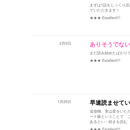
まずは1話をじっくり
ていただきます！
★★★
Excellent!!!
2月5日
ありそうでな
まだ読み始めたばかりで
★★★
Excellent!!!
1月25日
早速読ませて
追放物、実は星をいた
ート級ということで 
あるとい
…続きを読む
★★★
Excellent!!!