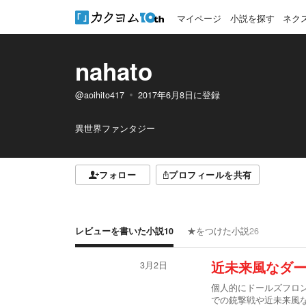
マイページ
小説を探す
ネク
nahato
@aoihito417
2017年6月8日
に登録
異世界ファンタジー
フォロー
プロフィールを共有
レビューを書いた小説
10
★をつけた小説
26
3月2日
近未来風なダ
個人的にドールズフロ
での銃撃戦や近未来風な