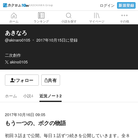
新規登録
ログイン
KADOKAWA Group
ホーム
ランキング
小説を探す
マイページ
その他
あきなろ
@akinaro0105
2017年10月15日
に登録
二次創作
akino0105
フォロー
共有
ホーム
小説
4
近況ノート
2
2017年10月16日 09:05
もう一つの、ボクの物語
初回３話まで公開。毎日１話ずつ続きを公開していきます。全８