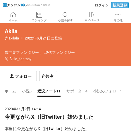
新規登録
ログイン
KADOKAWA Group
ホーム
ランキング
小説を探す
マイページ
その他
Akila
@akilala
2022年6月21日
に登録
異世界ファンタジー
現代ファンタジー
Akila_fantasy
フォロー
共有
ホーム
小説
6
近況ノート
11
サポーター
4
小説のフォロー
1
2023年11月2日 14:14
今更ながらX（旧Twitter）始めました
本当に今更ながらX（旧Twitter）始めました。