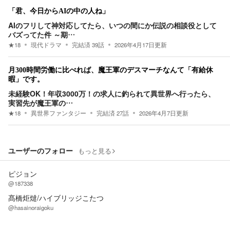
「君、今日からAIの中の人ね」
AIのフリして神対応してたら、いつの間にか伝説の相談役として
バズってた件 ～期…
★
18
現代ドラマ
完結済
39
話
2026年4月17日
更新
月300時間労働に比べれば、魔王軍のデスマーチなんて「有給休
暇」です。
未経験OK！年収3000万！の求人に釣られて異世界へ行ったら、
実習先が魔王軍の…
★
18
異世界ファンタジー
完結済
27
話
2026年4月7日
更新
ユーザーのフォロー
もっと見る
ピジョン
@187338
髙橋炬燵/ハイブリッジこたつ
@hasainoraigoku