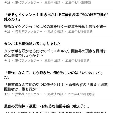
★
21
現代ファンタジー
連載中
45
話
2026年5月10日
更新
「寄るなイケメンっ！ 吐き出される二酸化炭素で私の経営判断が
鈍るわ！」
寄るなイケメンっ！私は私の道を行くー覇道を極めし悪役令嬢ー
★
22
異世界ファンタジー
完結済
59
話
2026年5月9日
更新
タンポポ系最強能力者になりました
タンポポを咲かせるだけのゴミスキルで、配信界の頂点を目指す
のは無謀でしょうか？…
★
12
現代ファンタジー
連載中
26
話
2026年5月9日
更新
「最強」なんて、もう飽きた。俺が欲しいのは「いいね」だけ
だ。
『最前線なんて他のやつに任せとけ！ ～命知らずの「映え」追求
配信者は、誰も行か…
★
18
異世界ファンタジー
完結済
24
話
2026年4月30日
更新
最強の元相棒（激重）×お転婆な伯爵令嬢（教え子）。