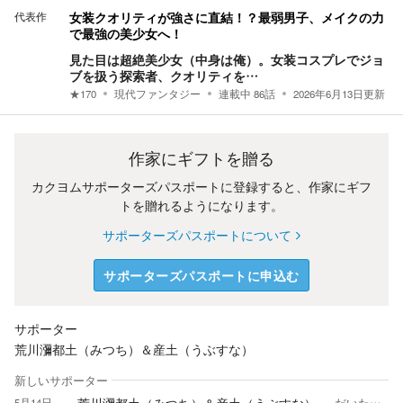
代表作
女装クオリティが強さに直結！？最弱男子、メイクの力
で最強の美少女へ！
見た目は超絶美少女（中身は俺）。女装コスプレでジョ
ブを扱う探索者、クオリティを…
★
170
現代ファンタジー
連載中
86
話
2026年6月13日
更新
作家にギフトを贈る
カクヨムサポーターズパスポートに登録すると、作家にギフ
トを贈れるようになります。
サポーターズパスポートについて
サポーターズパスポートに申込む
サポーター
荒川瀰都土（みつち）＆産土（うぶすな）
新しいサポーター
5月14日