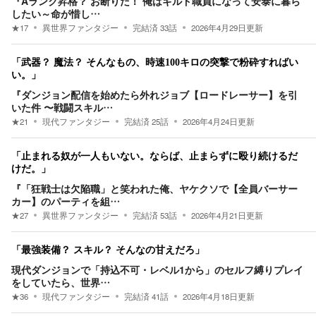
『Aランク昇格？ お断りだ！ 俺はギルド職員になって安泰に暮ら
したい～命が惜し…
★
17
異世界ファンタジー
完結済
33
話
2026年4月29日
更新
「武器？ 魔法？ そんなもの、時速100キロの突撃で粉砕すればい
い。」
『ダンジョン配信を始めたら外れジョブ【ロードレーサー】を引
いた件 〜戦闘スキル…
★
21
現代ファンタジー
完結済
25
話
2026年4月24日
更新
「止まれる奴が一人もいない。ならば、止まらずに殴り続けるだ
けだ。」
『「狂戦士は欠陥職」と笑われた俺、ヤケクソで【全員バーサー
カー】のパーティを組…
★
27
異世界ファンタジー
完結済
53
話
2026年4月21日
更新
「最強装備？ スキル？ そんなの甘えだろ」
現代ダンジョンで「持込不可・レベル1から」のセルフ縛りプレイ
をしていたら、世界…
★
36
現代ファンタジー
完結済
41
話
2026年4月18日
更新