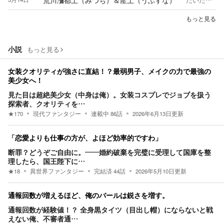
荒川瀰都土（みつち）＆産土（うぶすな）
だいたい最終話まで書いてから連載を始める。ほとんどの作品にエロや微エロが入る。初連載を始めて5日でセクシャルを理由に公開停止された。これってランキング的には史上何番目の速さなんだ？（初日停止も割といそう）電子の大洋で自由の境界を攻め立てる。今日も神さまと二人（神）三脚で頑張るゾイ♪ ※荒川瀰都土（みつち）＆産土（うぶすな）はここで展示している作品や近況ノートのコメント欄で皆さまがご著作を紹介してくださることを歓迎しております。 ※またレビューを書かれる際も、「できれば」ご自身の作品との比較の観点からも書き添えてくださるようにお願いしています。拙作を読み終えた方が、次にそちらを読みたくなるようなレビューにしていただければ大変嬉しく思います。
もっと見る
小説
もっと見る
女装クオリティが強さに直結！？最弱男子、メイクの力で最強の
美少女へ！
見た目は超絶美少女（中身は俺）。女装コスプレでジョブを扱う
探索者、クオリティを…
★
170
現代ファンタジー
連載中
86
話
2026年6月13日
更新
「恋愛よりも仕事の方が、よほど効率的ですわ」
断罪？どうぞご自由に。――婚約破棄を完璧に受理して国庫を整
理したら、国王陛下に…
★
18
異世界ファンタジー
完結済
44
話
2026年5月10日
更新
通報回数が増えるほど、俺のバールは鋭さを増す。
通報回数が経験値！？ 全身黒タイツ（目出し帽）にならないと戦
えない俺、不審者通…