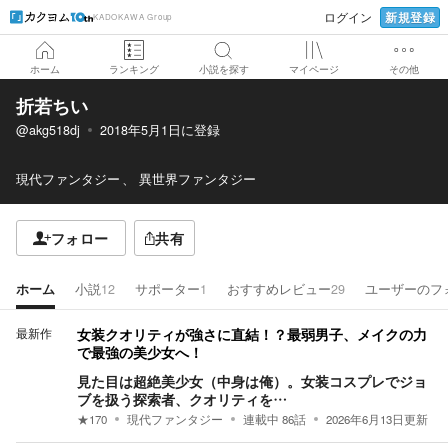
新規登録
ログイン
KADOKAWA Group
ホーム
ランキング
小説を探す
マイページ
その他
折若ちい
@akg518dj
2018年5月1日
に登録
現代ファンタジー
異世界ファンタジー
フォロー
共有
ホーム
小説
12
サポーター
1
おすすめレビュー
29
ユーザーのフ
最新作
女装クオリティが強さに直結！？最弱男子、メイクの力
で最強の美少女へ！
見た目は超絶美少女（中身は俺）。女装コスプレでジョ
ブを扱う探索者、クオリティを…
★
170
現代ファンタジー
連載中
86
話
2026年6月13日
更新