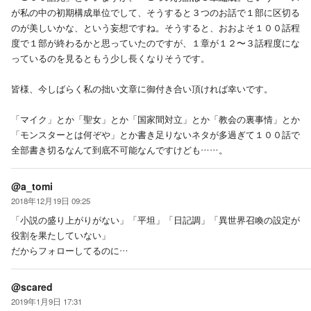
が私の中の初期構成単位でして、そうすると３つのお話で１部に区切る
のが美しいかな、という妄想ですね。そうすると、おおよそ１００話程
度で１部が終わるかと思っていたのですが、１章が１２〜３話程度にな
っているのを見るともう少し長くなりそうです。
皆様、今しばらく私の拙い文章に御付き合い頂ければ幸いです。
「マイク」とか「聖女」とか「国家間対立」とか「教会の裏事情」とか
「モンスターとは何ぞや」とか書き足りないネタが多過ぎて１００話で
全部書き切るなんて到底不可能なんですけども……。
@a_tomi
2018年12月19日 09:25
「小説の盛り上がりがない」「平坦」「日記調」「異世界召喚の設定が
役割を果たしていない」
だからフォローしてるのに…
@scared
2019年1月9日 17:31