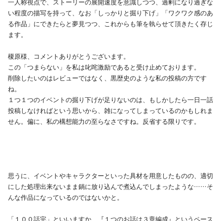
一人称視点で、ストーリーの展開速度を意識しつつ、過剰になり過ぎな
い程度の描写を持って、なお「しっかりと掘り下げ」「ワクワク感のあ
る作品」にできたらと夢見つつ、これからも筆を執らせて頂きたく存じ
ます。
榎原様、コメントありがとうございます。
この「つまらない」を私は叱咤激励であると受け止めております。
削除したいのはレビューではなく、黒歴史のような私の投稿の方です
ね。
１つ１つのイベントの掘り下げが足りないのは、もしかしたら一日一話
投稿しなければという思いから、雑になってしまっているのかもしれま
せん。偏に、私の構想能力の至らなさですね。反省する限りです。
思うに、イベントやキャラクターといった具材を用意したものの、適切
にした処理出来ないまま鍋に放り込んで煮込んでしまったような……そ
んな作品になっているのではないかと。
「１００話完」といいますか、『１つのお話は３章編成』というペース