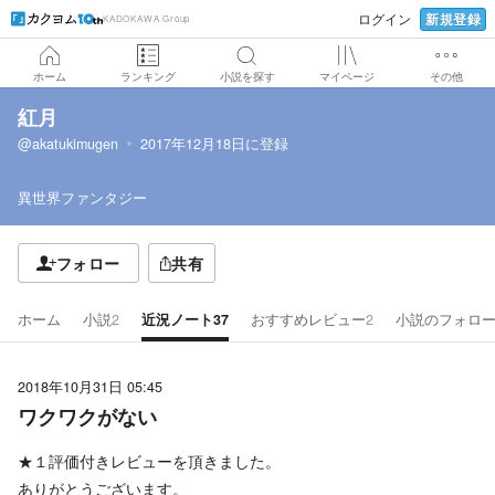
新規登録
ログイン
KADOKAWA Group
ホーム
ランキング
小説を探す
マイページ
その他
紅月
@akatukimugen
2017年12月18日
に登録
異世界ファンタジー
フォロー
共有
ホーム
小説
2
近況ノート
37
おすすめレビュー
2
小説のフォロ
2018年10月31日 05:45
ワクワクがない
★１評価付きレビューを頂きました。
ありがとうございます。