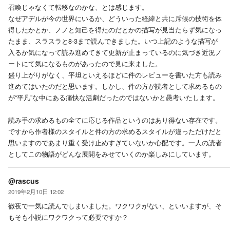
召喚じゃなくて転移なのかな、とは感じます。
なぜアデルが今の世界にいるか、どういった経緯と共に斥候の技術を体
得したかとか、ノノと知己を得たのだとかの描写が見当たらず気になっ
たまま、スラスラと8-3まで読んできました。いつ上記のような描写が
入るか気になって読み進めてきて更新が止まっているのに気づき近況ノ
ートにて気になるものがあったので見に来ました。
盛り上がりがなく、平坦といえるほどに件のレビューを書いた方も読み
進めてはいたのだと思います。しかし、件の方が読者として求めるもの
が“平凡”な中にある痛快な活劇だったのではないかと愚考いたします。
読み手の求めるもの全てに応じる作品というのはあり得ない存在です。
ですから作者様のスタイルと件の方の求めるスタイルが違っただけだと
思いますのであまり重く受け止めすぎていないか心配です。一人の読者
としてこの物語がどんな展開をみせていくのか楽しみにしています。
@rascus
2019年2月10日 12:02
徹夜で一気に読んでしまいました。ワクワクがない、といいますが、そ
もそも小説にワクワクって必要ですか？