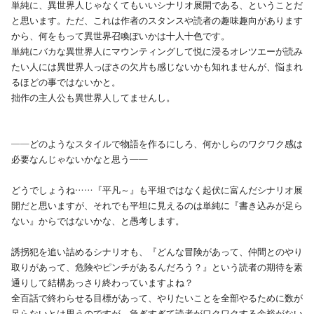
単純に、異世界人じゃなくてもいいシナリオ展開である、ということだ
と思います。ただ、これは作者のスタンスや読者の趣味趣向があります
から、何をもって異世界召喚ぽいかは十人十色です。
単純にバカな異世界人にマウンティングして悦に浸るオレツエーが読み
たい人には異世界人っぽさの欠片も感じないかも知れませんが、悩まれ
るほどの事ではないかと。
拙作の主人公も異世界人してませんし。
――どのようなスタイルで物語を作るにしろ、何かしらのワクワク感は
必要なんじゃないかなと思う――
どうでしょうね……『平凡～』も平坦ではなく起伏に富んだシナリオ展
開だと思いますが、それでも平坦に見えるのは単純に『書き込みが足ら
ない』からではないかな、と愚考します。
誘拐犯を追い詰めるシナリオも、『どんな冒険があって、仲間とのやり
取りがあって、危険やピンチがあるんだろう？』という読者の期待を素
通りして結構あっさり終わっていますよね？
全百話で終わらせる目標があって、やりたいことを全部やるために数が
足らないとは思うのですが、急ぎすぎて読者がワクワクする余裕がない