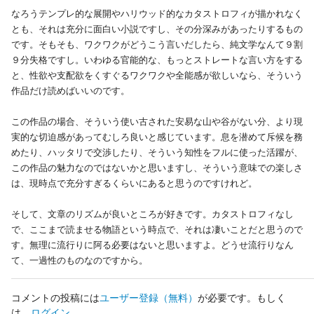
なろうテンプレ的な展開やハリウッド的なカタストロフィが描かれなく
とも、それは充分に面白い小説ですし、その分深みがあったりするもの
です。そもそも、ワクワクがどうこう言いだしたら、純文学なんて９割
９分失格ですし。いわゆる官能的な、もっとストレートな言い方をする
と、性欲や支配欲をくすぐるワクワクや全能感が欲しいなら、そういう
作品だけ読めばいいのです。
この作品の場合、そういう使い古された安易な山や谷がない分、より現
実的な切迫感があってむしろ良いと感じています。息を潜めて斥候を務
めたり、ハッタリで交渉したり、そういう知性をフルに使った活躍が、
この作品の魅力なのではないかと思いますし、そういう意味での楽しさ
は、現時点で充分すぎるくらいにあると思うのですけれど。
そして、文章のリズムが良いところが好きです。カタストロフィなし
で、ここまで読ませる物語という時点で、それは凄いことだと思うので
す。無理に流行りに阿る必要はないと思いますよ。どうせ流行りなん
て、一過性のものなのですから。
コメントの投稿には
ユーザー登録
（無料）
が必要です。もしく
は、
ログイン