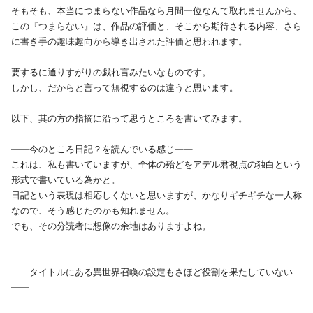
そもそも、本当につまらない作品なら月間一位なんて取れませんから、
この『つまらない』は、作品の評価と、そこから期待される内容、さら
に書き手の趣味趣向から導き出された評価と思われます。
要するに通りすがりの戯れ言みたいなものです。
しかし、だからと言って無視するのは違うと思います。
以下、其の方の指摘に沿って思うところを書いてみます。
――今のところ日記？を読んでいる感じ――
これは、私も書いていますが、全体の殆どをアデル君視点の独白という
形式で書いている為かと。
日記という表現は相応しくないと思いますが、かなりギチギチな一人称
なので、そう感じたのかも知れません。
でも、その分読者に想像の余地はありますよね。
――タイトルにある異世界召喚の設定もさほど役割を果たしていない
――