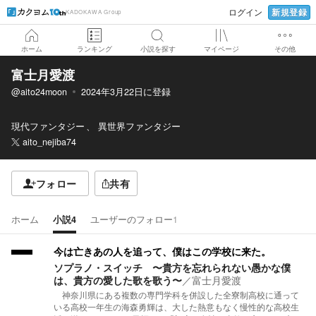
新規登録
ログイン
KADOKAWA Group
ホーム
ランキング
小説を探す
マイページ
その他
富士月愛渡
@aito24moon
2024年3月22日
に登録
現代ファンタジー
異世界ファンタジー
aito_nejiba74
フォロー
共有
ホーム
小説
4
ユーザーのフォロー
1
今は亡きあの人を追って、僕はこの学校に来た。
ソプラノ・スイッチ 〜貴方を忘れられない愚かな僕
は、貴方の愛した歌を歌う〜
／
富士月愛渡
神奈川県にある複数の専門学科を併設した全寮制高校に通って
いる高校一年生の海森勇輝は、大した熱意もなく慢性的な高校生