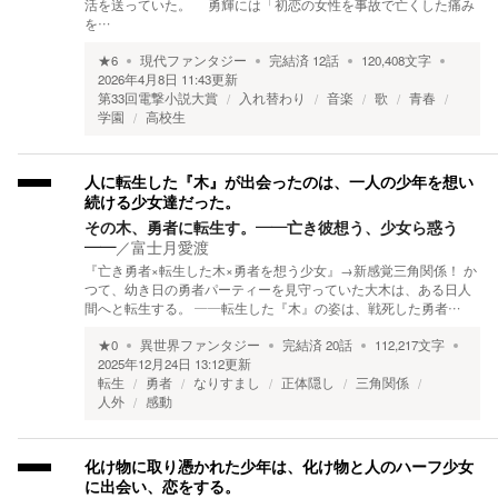
活を送っていた。 勇輝には「初恋の女性を事故で亡くした痛み
を…
★
6
現代ファンタジー
完結済
12
話
120,408
文字
2026年4月8日 11:43
更新
第33回電撃小説大賞
入れ替わり
音楽
歌
青春
学園
高校生
人に転生した『木』が出会ったのは、一人の少年を想い
続ける少女達だった。
その木、勇者に転生す。——亡き彼想う、少女ら惑う
——
／
富士月愛渡
『亡き勇者×転生した木×勇者を想う少女』→新感覚三角関係！ か
つて、幼き日の勇者パーティーを見守っていた大木は、ある日人
間へと転生する。 ——転生した『木』の姿は、戦死した勇者…
★
0
異世界ファンタジー
完結済
20
話
112,217
文字
2025年12月24日 13:12
更新
転生
勇者
なりすまし
正体隠し
三角関係
人外
感動
化け物に取り憑かれた少年は、化け物と人のハーフ少女
に出会い、恋をする。