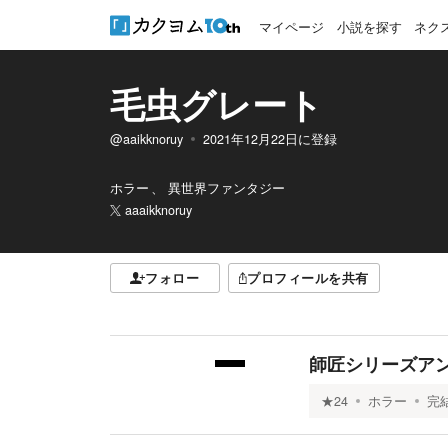
マイページ
小説を探す
ネク
毛虫グレート
@aaikknoruy
2021年12月22日
に登録
ホラー
異世界ファンタジー
aaaikknoruy
フォロー
プロフィールを共有
師匠シリーズア
★
24
ホラー
完