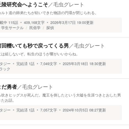
／
毛虫グレート
丘陵研究会へようこそ
カルト道の師弟たちが紡いできた物語の円環が閉じられる。
載中
115
話
409,168
文字
2026年3月17日 19:00
更新
学生サークル
民俗学
探偵
／
毛虫グレート
何回轢いても秒で戻ってくる男
には組しないぞ。転生のほうが響がいいからね。
タジー
完結済
1
話
7,049
文字
2025年3月18日 18:30
更新
ラック
／
毛虫グレート
まだ勇者
ら吹きヒッグスが死んだ。魔王を倒したという大嘘を生涯つきとおした男
きたお話。
タジー
完結済
1
話
7,057
文字
2024年10月5日 08:27
更新