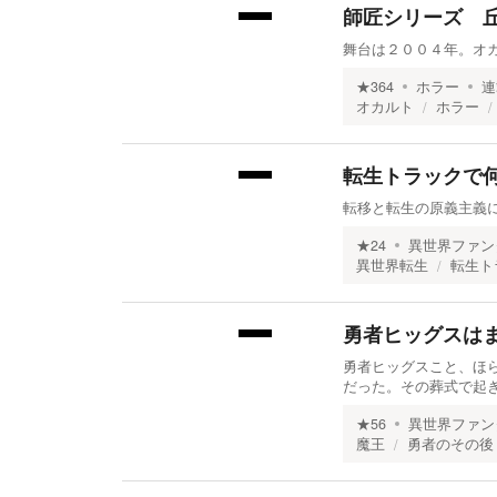
師匠シリーズ 
舞台は２００４年。オ
★
364
ホラー
連
オカルト
ホラー
転生トラックで
転移と転生の原義主義
★
24
異世界ファン
異世界転生
転生ト
勇者ヒッグスは
勇者ヒッグスこと、ほ
だった。その葬式で起
★
56
異世界ファン
魔王
勇者のその後