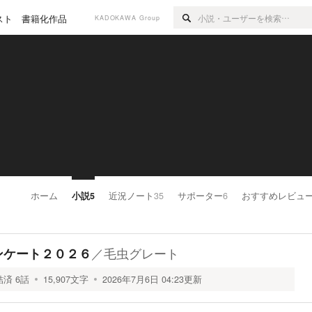
スト
書籍化作品
KADOKAWA Group
ホーム
小説
5
近況ノート
35
サポーター
6
おすすめレビュ
／
毛虫グレート
ンケート２０２６
結済
6
話
15,907
文字
2026年7月6日 04:23
更新