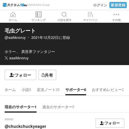
新規登録
ログイン
KADOKAWA Group
ホーム
ランキング
小説を探す
マイページ
その他
毛虫グレート
@aaikknoruy
2021年12月22日
に登録
ホラー
異世界ファンタジー
aaaikknoruy
フォロー
共有
ホーム
小説
5
近況ノート
35
サポーター
6
おすすめレビュー
2
現在のサポーター
1
過去のサポーター
5
フォロー
@chuckchuckyeager