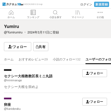
新規登録
ログイン
KADOKAWA Group
ホーム
ランキング
小説を探す
マイページ
その他
Yumiru
@Yumirumiru
2024年3月11日
に登録
フォロー
共有
ホーム
おすすめレビュー
29
小説のフォロー
132
ユーザーのフォ
フォロー
セクシー大根教教区長ミニ丸語
@minimarugo
セクシー大根を崇めよ
フォロー
卵座
@kanidoraku