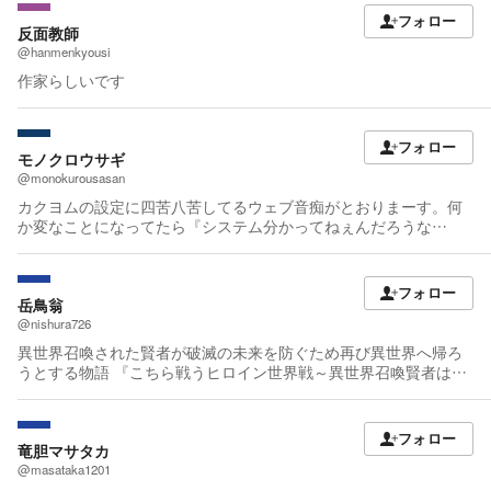
に回答をお願いします） ついったーでこっそり（あまり大きくな
フォロー
反面教師
い範囲で）ネタバレしたり、開発の叫びやお題からの小ネタ、思
いついた幕間や過去編を呟いたりすることがあります。 質問の回
@hanmenkyousi
答をすることも時々ありますので、覗いているとちょっと楽し
作家らしいです
い……かも？ 誤字脱字及び技量不足による分かり辛い表現が散見
される場合がありますので、ご注意の上そっと感想などで教えて
頂けると助かります……。
フォロー
モノクロウサギ
@monokurousasan
カクヨムの設定に四苦八苦してるウェブ音痴がとおりまーす。何
か変なことになってたら『システム分かってねぇんだろうな
ぁ……』と生暖かく見守ってください。 更新は……まあ、アレで
す。エタらないようには頑張ります。
フォロー
岳鳥翁
@nishura726
異世界召喚された賢者が破滅の未来を防ぐため再び異世界へ帰ろ
うとする物語 『こちら戦うヒロイン世界戦～異世界召喚賢者は破
滅を防ぐために異世界に戻りたい～』完結！ ニチアサヒロインア
ニメみたいな世界で暗躍する主人公が好きな方は是非どうぞ！
『転生した空間魔法使いは正体隠して目立ちたい！～それ俺です
フォロー
とは言いません～』 3000万PV感謝！ 過去日間週間月間年間で1位
竜胆マサタカ
感謝！ 初めまして、岳鳥翁といいます。 よろしくお願いします。
@masataka1201