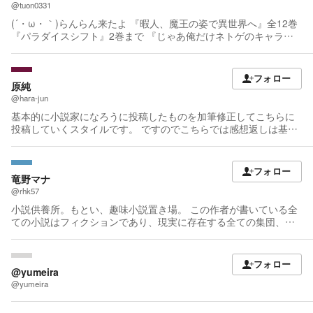
@tuon0331
(´・ω・｀)らんらん来たよ 『暇人、魔王の姿で異世界へ』全12巻
『パラダイスシフト』2巻まで 『じゃあ俺だけネトゲのキャラ使
うわ』1巻が発売中です。 『じゃあ俺だけネトゲのキャラ使う
わ』2巻は5/15発売でーす！
フォロー
原純
@hara-jun
基本的に小説家になろうに投稿したものを加筆修正してこちらに
投稿していくスタイルです。 ですのでこちらでは感想返しは基本
的にはしない予定……でしたが、自分自身、コメントを頂くと返
信せずにはいられない性格であることがよくわかりましたので、
応援などのコメントを頂いた場合は向こうと同様おそらく全部返
フォロー
信いたします。
竜野マナ
@rhk57
小説供養所。もとい、趣味小説置き場。 この作者が書いている全
ての小説はフィクションであり、現実に存在する全ての集団、個
人、組織、宗教とは一切関係ありません。 現実によく似た何かが
存在しているとしても、現実のその何かに対するアクションを起
こす・何らかの意思表示を行う意図は一切ありません。 基本的に
フォロー
掲載は完結してからなのでエタる心配なし。 感想はありがたく読
@yumeira
ませて頂きますし反応は確認しますが、こちらからの反応はほぼ
@yumeira
出来ません。 質問が多い場合は、質問回答会を合間に挟む場合も
あります。 （その場合希望キャラが指定されていればそのキャラ