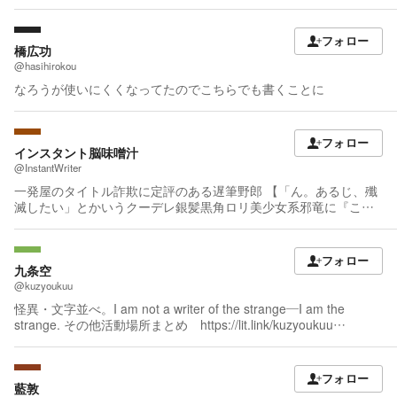
巻 凡人探索者のたのしい現代ダンジョンライフ 書籍1巻〜5巻 6
巻2026年2月発売予定 コミカライズ1巻 凡人呪術師のたのしい異
世界悪役プレイ 書籍1巻 2巻 2026年2月発売予定 カクヨムコン
フォロー
9受賞 コミカライズ準備中 無自覚の最強薬師 書籍化決定 カクヨ
橋広功
ムコン10受賞 他企画進行中
@hasihirokou
なろうが使いにくくなってたのでこちらでも書くことに
フォロー
インスタント脳味噌汁
@InstantWriter
一発屋のタイトル詐欺に定評のある遅筆野郎 【「ん。あるじ、殲
滅したい」とかいうクーデレ銀髪黒角ロリ美少女系邪竜に『この
世界にとって1番邪悪な人間』として召喚された件】がカクヨムコ
ン11のコミカライズ賞を受賞したのでコミカライズするようです
なろう→https://mypage.syosetu.com/763216/ ハーメルン
フォロー
→https://syosetu.org/user/167019/
九条空
Twitter(X)→https://twitter.com/instantnoumiso
@kuzyoukuu
怪異・文字並べ。I am not a writer of the strange—I am the
strange. その他活動場所まとめ https://lit.link/kuzyoukuu
pixivFANBOXでもカクヨムギフトと同じく先行公開などをやって
おります。
フォロー
藍敦