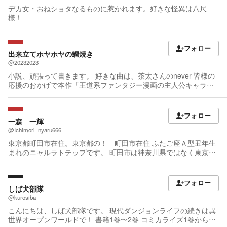
デカ女・おねショタなるものに惹かれます。好きな怪異は八尺
様！
フォロー
出来立てホヤホヤの鯛焼き
@20232023
小説、頑張って書きます。 好きな曲は、茶太さんのnever 皆様の
応援のおかげで本作「王道系ファンタジー漫画の主人公キャラに
転生したら、村にもう一人転生者がいた〜何やら主人公に成り代
わりたいみたいなので譲ってあげたら世界が滅亡しかけてるんだ
が……〜」が、MFブックス様より、8/25に書籍化することが決定
フォロー
しました。 それに伴い題名が、 「俺は勇者に向いていない 〜主
一森 一輝
人公を譲ってあげたら世界が滅亡しかけてるんだが……〜」と変
@Ichimori_nyaru666
わりました。
東京都町田市在住。東京都の！ 町田市在住 ふたご座Ａ型丑年生
まれのニャルラトテップです。 町田市は神奈川県ではなく東京都
です。よろしくお願いします
フォロー
しば犬部隊
@kurosiba
こんにちは、しば犬部隊です。 現代ダンジョンライフの続きは異
世界オープンワールドで！ 書籍1巻〜2巻 コミカライズ1巻から6