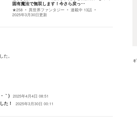
固有魔法で無双します！今さら戻っ…
★
258
異世界ファンタジー
連載中
13
話
2025年3月30日
更新
した。
ギ
・｀)
2025年4月4日 08:51
ました！
2025年3月30日 00:11