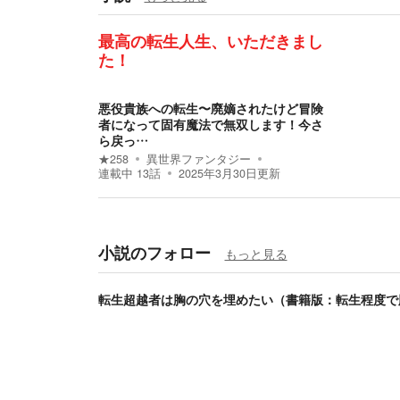
最高の転生人生、いただきまし
た！
悪役貴族への転生〜廃嫡されたけど冒険
者になって固有魔法で無双します！今さ
ら戻っ…
★
258
異世界ファンタジー
連載中
13
話
2025年3月30日
更新
小説のフォロー
もっと見る
転生超越者は胸の穴を埋めたい（書籍版：転生程度で