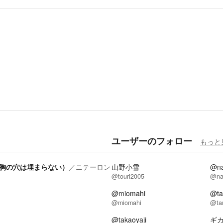
ユーザーのフォロー
もっと
胸の穴は埋まらない）
／
ニテーロン
山野小雪
@na
@touri2005
@nar
@miomahi
@ta
@miomahi
@ta
@takaoyaji
ギ