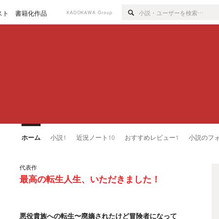
スト
書籍化作品
KADOKAWA Group
ホーム
小説
1
近況ノート
10
おすすめレビュー
1
小説のフ
代表作
最高の転生人生、いただきました！
悪役貴族への転生〜廃嫡されたけど冒険者になって