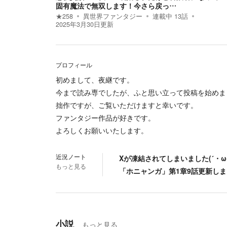
固有魔法で無双します！今さら戻っ…
★
258
異世界ファンタジー
連載中
13
話
2025年3月30日
更新
プロフィール
初めまして、夜継です。
今まで読み専でしたが、ふと思い立って投稿を始めま
拙作ですが、ご覧いただけますと幸いです。
ファンタジー作品が好きです。
よろしくお願いいたします。
近況ノート
Xが凍結されてしまいました(´・ω
もっと見る
「ホニャンガ」第1章9話更新し
小説
もっと見る