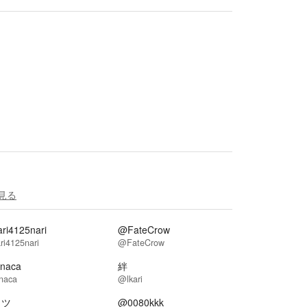
見る
ri4125nari
@FateCrow
i4125nari
@FateCrow
naca
絆
naca
@lkari
カツ
@0080kkk