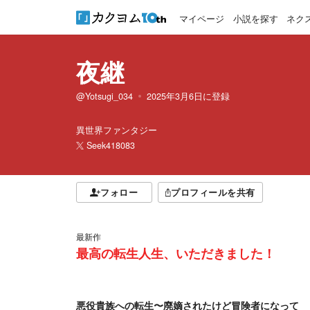
マイページ
小説を探す
ネク
夜継
@Yotsugi_034
2025年3月6日
に登録
異世界ファンタジー
Seek418083
フォロー
プロフィールを共有
最新作
最高の転生人生、いただきました！
悪役貴族への転生〜廃嫡されたけど冒険者になって