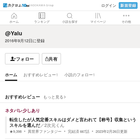
新規登録
ログイン
KADOKAWA Group
ホーム
ランキング
小説を探す
マイページ
その他
@Yalu
2016年9月12日
に登録
フォロー
共有
ホーム
おすすめレビュー
1
小説のフォロー
1
おすすめレビュー
もっと見る
ネタバレ少しあり
転生したが人気定番スキルはダメと言われて【称号】収集という
スキルを選んだ
／
2次元くん
★
9,398
異世界ファンタジー
完結済
667
話
2023年2月26日
更新