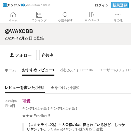
新規登録
ログイン
KADOKAWA Group
ホーム
ランキング
小説を探す
マイページ
その他
@WAXCBB
2023年12月27日
に登録
フォロー
共有
ホーム
おすすめレビュー
1
小説のフォロー
106
ユーザーのフォロ
レビューを書いた小説
1
★をつけた小説
0
2024年5
可愛
月10日
ヤンデレは至高！ヤンデレは至高！
★★★
Excellent!!!
【コミカライズ化】主人公様の妹に愛されているけど、しっか
りヤンデレ。
／
Sakura@ヤンデレ妹/7月27日連載