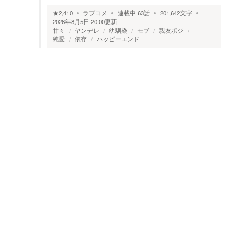
★
2,410
ラブコメ
連載中
63
話
201,642
文字
2026年8月5日 20:00
更新
甘々
ヤンデレ
幼馴染
モブ
親友ポジ
純愛
依存
ハッピーエンド