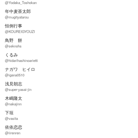
@Yodaka_Toshokan
年中麦茶太郎
@mugityatarou
恒例行事
@KOUREIGYOUZI
鳥野 餅
@seknohs
くるみ
@hidarihashinoarietti
ナガワ ヒイロ
@igana0510
浅見朝志
@super-yasai-jin
木嶋隆太
@nakajinn
下垣
@vasita
依依恋恋
@iirenren