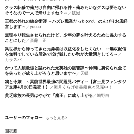
クラス転移で俺だけ自由に帰れる件～俺みたいなグズは要らない
そうなので一人で帰りますね？～
／
破滅
王都の外れの錬金術師 ～ハズレ職業だったので、のんびりお店経
営します～
／
yocco
無理やり転生させられたけど、少年の夢を叶えるために協力する
ことにした
／
斎藤 正
異世界から帰ってきた元勇者は収益化をしたくない ～無双配信
を無料でしている所為で投げ銭したい勢が大量湧きしてる～
／
カラスバ
かつて人類最強と謳われた元英雄の復讐譚〜仲間に裏切られ全て
を失ったが成り上がろうと思います〜
／
天蝶
鴉と令嬢 ～異能世界最強の問題児バディ～【富士見ファンタジ
ア文庫4月20日発売！】
／
海月くらげ＠書籍色々発売中！
貧乏家族の長男はやがて『魔王』に成り上がる
／
城野白
ユーザーのフォロー
もっと見る
圕夜鷹