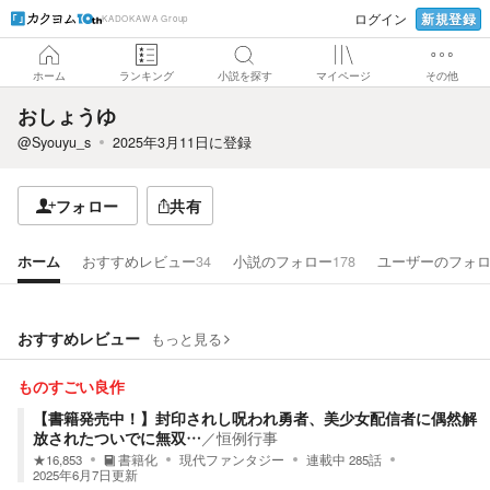
新規登録
ログイン
KADOKAWA Group
ホーム
ランキング
小説を探す
マイページ
その他
おしょうゆ
@Syouyu_s
2025年3月11日
に登録
フォロー
共有
ホーム
おすすめレビュー
34
小説のフォロー
178
ユーザーのフォ
おすすめレビュー
もっと見る
ものすごい良作
【書籍発売中！】封印されし呪われ勇者、美少女配信者に偶然解
放されたついでに無双…
／
恒例行事
★
16,853
書籍化
現代ファンタジー
連載中
285
話
2025年6月7日
更新