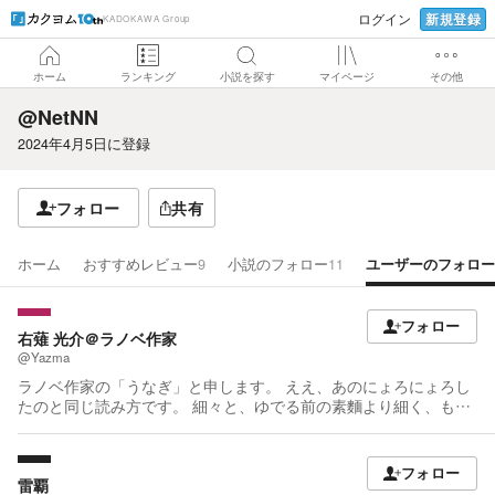
新規登録
ログイン
KADOKAWA Group
ホーム
ランキング
小説を探す
マイページ
その他
@NetNN
2024年4月5日
に登録
フォロー
共有
ホーム
おすすめレビュー
9
小説のフォロー
11
ユーザーのフォロー
フォロー
右薙 光介＠ラノベ作家
@Yazma
ラノベ作家の「うなぎ」と申します。 ええ、あのにょろにょろし
たのと同じ読み方です。 細々と、ゆでる前の素麵より細く、もろ
い精神で小説を書いております。 なじられれば折れ、皮肉には砕
けて応じる覚悟があります('ω';) 若いころにTRPG、MTG、
MMORPGにどっぷりはまってしまった人生落伍者直下コースから
フォロー
何とかはい出そうとする俗人でございます。 まだまだではござい
雷覇