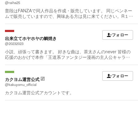
ますが、プロ作家の末席に名を連ねております。 どうぞ、お見知
@raiha25
りおきを。 【既刊】 アルファポリス『落ちこぼれ☆１魔法使い
普段はFANZAで同人作品を作成・販売しています。 同じペンネー
は、今日も無意識にチートを使う』１～10 TOブックス『レムシ
ムで販売していますので、興味ある方は見に来てください。R１８
ータ・ブレイブス・オンライン』１～２ HJノベルス『追放戦士の
ですけど😆 小説は同人のシナリオ作成のために始めたのですが、
バール無双〝ＳＩＭＰＬＥ殴打2000〟 ～狂化スキルで成り上がる
書くのが楽しくなってきたので、このまま継続しています。
バールのバールによるバールのための英雄譚～』１～２ 『Aラン
フォロー
クパーティを離脱した俺は、元教え子たちと迷宮深部を目指す』
出来立てホヤホヤの鯛焼き
１～３ 『現代転生した元魔王は穏やかな陰キャライフを送りた
@20232023
い！』１ よろしくお願いいたします('ω')ﾉ
小説、頑張って書きます。 好きな曲は、茶太さんのnever 皆様の
応援のおかげで本作「王道系ファンタジー漫画の主人公キャラに
転生したら、村にもう一人転生者がいた〜何やら主人公に成り代
わりたいみたいなので譲ってあげたら世界が滅亡しかけてるんだ
が……〜」が、MFブックス様より、8/25に書籍化することが決定
フォロー
しました。 それに伴い題名が、 「俺は勇者に向いていない 〜主
カクヨム運営公式
人公を譲ってあげたら世界が滅亡しかけてるんだが……〜」と変
@kakuyomu_official
わりました。
カクヨム運営公式アカウントです。