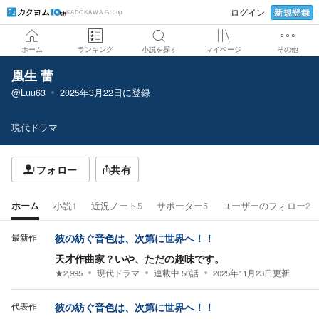
新規登録
ログイン
KADOKAWA Group
ホーム
ランキング
小説を探す
マイページ
その他
凰生 蕾
@Luu63
2025年3月22日
に登録
現代ドラマ
フォロー
共有
ホーム
小説
1
近況ノート
5
サポーター
5
ユーザーのフォロー
2
最新作
彼の紡ぐ音色は、次第に世界へ！！
天才作曲家？いや、ただの趣味です。
★
2,995
現代ドラマ
連載中
50
話
2025年11月23日
更新
代表作
彼の紡ぐ音色は、次第に世界へ！！