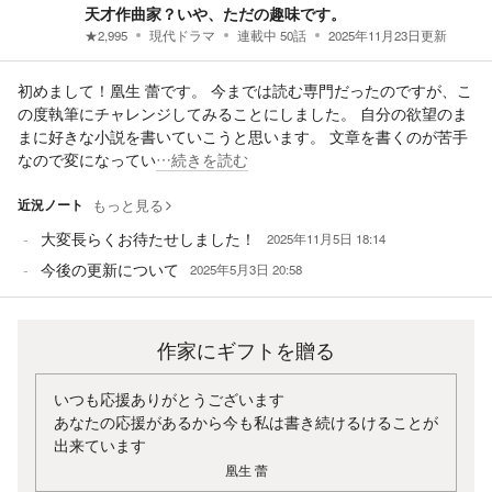
天才作曲家？いや、ただの趣味です。
★
2,995
現代ドラマ
連載中
50
話
2025年11月23日
更新
初めまして！凰生 蕾です。 今までは読む専門だったのですが、こ
の度執筆にチャレンジしてみることにしました。 自分の欲望のま
まに好きな小説を書いていこうと思います。 文章を書くのが苦手
なので変になってい
…続きを読む
近況ノート
もっと見る
大変長らくお待たせしました！
2025年11月5日 18:14
今後の更新について
2025年5月3日 20:58
作家にギフトを贈る
いつも応援ありがとうございます
あなたの応援があるから今も私は書き続けるけることが
出来ています
凰生 蕾