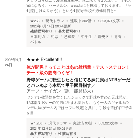
★ピッコマ様にて漫画版連載中。見に来てちょんまげ。 ☆小説
家になろう、ハーメルン、arcadiaにも投稿しております。 『至
剣流(しけんりゅう)』という剣術が学校の必修科目と…
★
265
現代ドラマ
連載中
302
話
1,353,071
文字
2026年7月14日 20:44
更新
残酷描写有り
暴力描写有り
日本剣術
初恋
急成長
中学生
歴史IF
青春
バトル
★★★
Excellent!!!
2025年4月
24日
俺が間男？ってことはあの射精量…テストステロン！
チート級の筋肉つくぞ！
野球ゲームに転生したと信じてる妹に実はNTRゲーだ
とバレぬよう本気で甲子園目指す
／
アーブ・ナイガン（訳 能見杉太）
ヤンデレ敬語妹を亡くしたショックで野球を辞めた元球児が、
野球部NTRゲーの間男に生まれ変わり、もう一人のギャル系ツ
ンデレ妹(ゲーム内ではセフレ設定)と共に、手段を選ばず甲子園
を目…
★
1,260
現代ドラマ
完結済
93
話
353,220
文字
2024年12月24日 00:02
更新
暴力描写有り
性描写有り