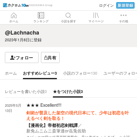
新規登録
ログイン
KADOKAWA Group
ホーム
ランキング
小説を探す
マイページ
その他
@Lachnacha
2023年1月8日
に登録
フォロー
共有
ホーム
おすすめレビュー
3
小説のフォロー
130
ユーザーのフォロ
レビューを書いた小説
0
★をつけた小説
3
★★★
Excellent!!!
2025年5月
13日
剣術が普及した架空の現代日本にて、少年は初恋を叶
えるべく剣を取る！
【漫画化】帝都初恋剣戟譚
／
新免ムニムニ斎筆達or岳兎佐助