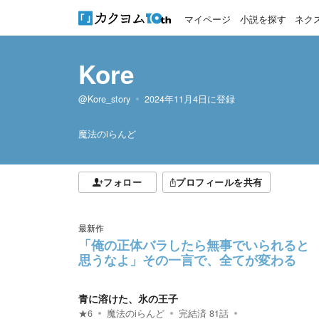
マイページ
小説を探す
ネク
Kore
@Kore_story
2024年11月4日
に登録
魔法のiらんど
フォロー
プロフィールを共有
最新作
「俺の正体バラしたら無事でいられると
思うなよ」その一言で、全てが変わる
青に溶けた、氷の王子
★
6
魔法のiらんど
完結済
81
話