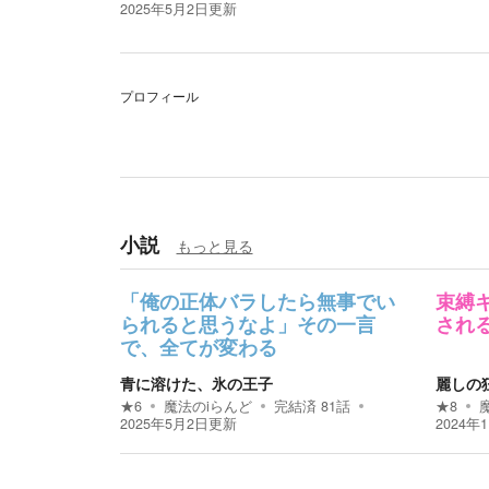
2025年5月2日
更新
プロフィール
小説
もっと見る
「俺の正体バラしたら無事でい
束縛
られると思うなよ」その一言
され
で、全てが変わる
青に溶けた、氷の王子
麗しの
★
6
魔法のiらんど
完結済
81
話
★
8
2025年5月2日
更新
2024年