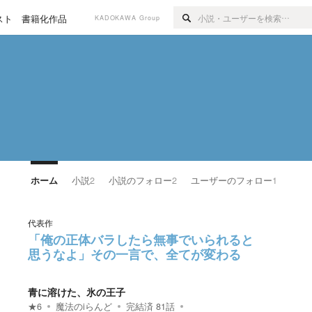
スト
書籍化作品
KADOKAWA Group
ホーム
小説
2
小説のフォロー
2
ユーザーのフォロー
1
代表作
「俺の正体バラしたら無事でいられると
思うなよ」その一言で、全てが変わる
青に溶けた、氷の王子
★
6
魔法のiらんど
完結済
81
話