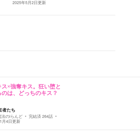
2025年5月2日
更新
キス×強奪キス。狂い堕と
るのは、どっちのキス？
狂者たち
魔法のiらんど
完結済
264
話
11月4日
更新