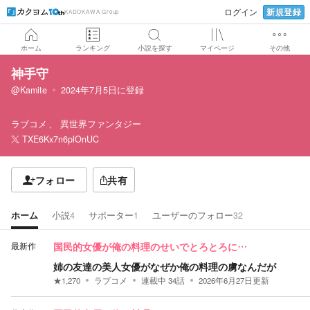
新規登録
ログイン
KADOKAWA Group
ホーム
ランキング
小説を探す
マイページ
その他
神手守
@Kamite
2024年7月5日
に登録
ラブコメ
異世界ファンタジー
TXE6Kx7n6plOnUC
フォロー
共有
ホーム
小説
4
サポーター
1
ユーザーのフォロー
32
最新作
国民的女優が俺の料理のせいでとろとろに…
姉の友達の美人女優がなぜか俺の料理の虜なんだが
★
1,270
ラブコメ
連載中
34
話
2026年6月27日
更新