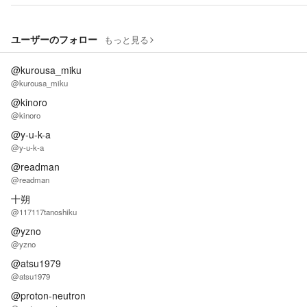
ユーザーのフォロー
もっと見る
@kurousa_miku
@kurousa_miku
@kinoro
@kinoro
@y-u-k-a
@y-u-k-a
@readman
@readman
十朔
@117117tanoshiku
@yzno
@yzno
@atsu1979
@atsu1979
@proton-neutron