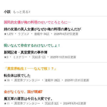
小説
もっと見る
国民的女優が俺の料理のせいでとろとろに…
姉の友達の美人女優がなぜか俺の料理の虜なんだが
★
1,270
ラブコメ
連載中
34
話
2026年6月27日
更新
呪いなんて存在するわけないでしょ！
新聞記者・真堂愛実の事件簿
★
0
ミステリー
完結済
1
話
2025年10月30日
更新
「異世界転生！……なんで枝！？」
転生体は枝でした
★
16
異世界ファンタジー
連載中
28
話
2025年1月31日
更新
金がなくなり、国が壊滅⁉︎
魔王軍の運営は今日も大変です。
★
11
異世界ファンタジー
完結済
3
話
2024年8月4日
更新