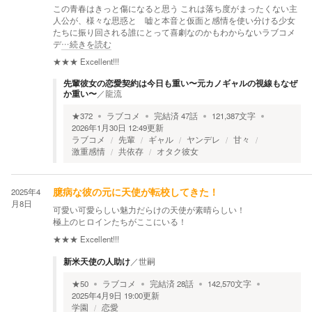
この青春はきっと傷になると思う これは落ち度がまったくない主
人公が、様々な思惑と 嘘と本音と仮面と感情を使い分ける少女
たちに振り回される誰にとって喜劇なのかもわからないラブコメ
デ
…続きを読む
★★★
Excellent!!!
先輩彼女の恋愛契約は今日も重い〜元カノギャルの視線もなぜ
か重い〜
／
龍流
★
372
ラブコメ
完結済
47
話
121,387
文字
2026年1月30日 12:49
更新
ラブコメ
先輩
ギャル
ヤンデレ
甘々
激重感情
共依存
オタク彼女
2025年4
臆病な彼の元に天使が転校してきた！
月8日
可愛い可愛らしい魅力だらけの天使が素晴らしい！
極上のヒロインたちがここにいる！
★★★
Excellent!!!
新米天使の人助け
／
世嗣
★
50
ラブコメ
完結済
28
話
142,570
文字
2025年4月9日 19:00
更新
学園
恋愛