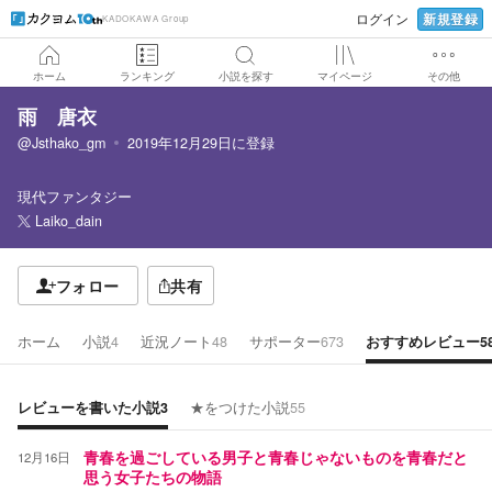
新規登録
ログイン
KADOKAWA Group
ホーム
ランキング
小説を探す
マイページ
その他
雨 唐衣
@Jsthako_gm
2019年12月29日
に登録
現代ファンタジー
Laiko_dain
フォロー
共有
ホーム
小説
4
近況ノート
48
サポーター
673
おすすめレビュー
5
レビューを書いた小説
3
★をつけた小説
55
12月16日
青春を過ごしている男子と青春じゃないものを青春だと
思う女子たちの物語