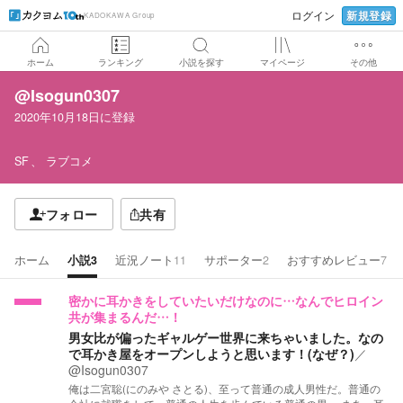
新規登録
ログイン
KADOKAWA Group
ホーム
ランキング
小説を探す
マイページ
その他
@Isogun0307
2020年10月18日
に登録
SF
ラブコメ
フォロー
共有
ホーム
小説
3
近況ノート
11
サポーター
2
おすすめレビュー
7
密かに耳かきをしていたいだけなのに…なんでヒロイン
共が集まるんだ…！
男女比が偏ったギャルゲー世界に来ちゃいました。なの
で耳かき屋をオープンしようと思います！(なぜ？)
／
@Isogun0307
俺は二宮聡(にのみや さとる)、至って普通の成人男性だ。普通の