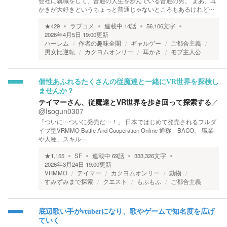
会社に就職をして、普通の人生を歩んでいる普通の男。 まあ、耳
かきが大好きというちょっと普通じゃないところもあるけれど…
★
429
ラブコメ
連載中
14
話
56,106
文字
2026年4月5日 19:00
更新
ハーレム
作者の趣味全開
ギャルゲー
ご都合主義
男女比逆転
カクヨムオンリー
耳かき
モブ主人公
個性あふれるたくさんの従魔達と一緒にVR世界を探検し
ませんか？
テイマーさん、従魔達とVR世界を歩き回って探索する
／
@Isogun0307
「ついに…ついに発売だ…！」 日本ではじめて発売されるフルダ
イブ型VRMMO Battle And Cooperation Online 通称 BACO。 職業
や人種、スキル…
★
1,155
SF
連載中
69
話
333,326
文字
2026年3月24日 19:00
更新
VRMMO
テイマー
カクヨムオンリー
動物
すみずみまで探索
クエスト
もふもふ
ご都合主義
底辺歌い手がvtuberになり、歌やゲームで知名度を広げ
ていく