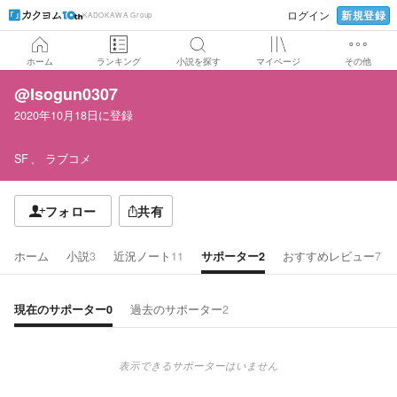
新規登録
ログイン
KADOKAWA Group
ホーム
ランキング
小説を探す
マイページ
その他
@Isogun0307
2020年10月18日
に登録
SF
ラブコメ
フォロー
共有
ホーム
小説
3
近況ノート
11
サポーター
2
おすすめレビュー
7
現在のサポーター
0
過去のサポーター
2
表示できるサポーターはいません