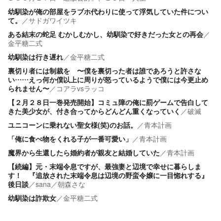
幼馴染が俺の部屋をラブホ代わりに使って浮気していた件につい
て。
／
サドガワイツキ
ある結末の蛇足 むかしむかし、幼馴染で好きだった女との再会
／
金平糖二式
幼馴染は行き遅れ
／
金平糖二式
裏切り者には制裁を 〜僕を裏切った者は誰であろうと許さな
い……えっ何か僕以上に周りが怒っているようで僕には今更止め
られません〜
／
コアラvsラッコ
【２月２８日一巻発売開始】コミュ障の俺に罰ゲームで告白して
きた美少女が、付き合ってからどんどん重くなっていく
／
破滅
ユニコーンに乗れない聖女様(笑)のお話。
／
青本計画
「俺に食べ物をくれる子が一番可愛い」
／
青本計画
魔界から生還したら婚約者が親友と結婚していた
／
青本計画
【続編】元・末端令息ですが、最強妻と辺境で幸せに暮らしま
す！ 『追放された末端令息は辺境の野蛮令嬢に一目惚れする』
後日談
／
sana／朝森さな
幼馴染は詐欺女
／
金平糖二式