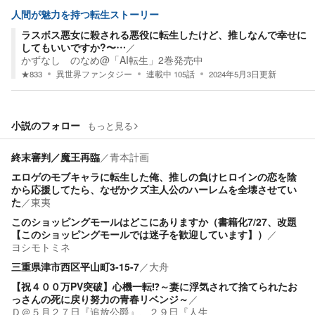
人間が魅力を持つ転生ストーリー
ラスボス悪女に殺される悪役に転生したけど、推しなんで幸せに
してもいいですか?〜…
／
かずなし のなめ@「AI転生」2巻発売中
★
833
異世界ファンタジー
連載中
105
話
2024年5月3日
更新
小説のフォロー
もっと見る
終末審判／魔王再臨
／
青本計画
エロゲのモブキャラに転生した俺、推しの負けヒロインの恋を陰
から応援してたら、なぜかクズ主人公のハーレムを全壊させてい
た
／
東夷
このショッピングモールはどこにありますか（書籍化7/27、改題
【このショッピングモールでは迷子を歓迎しています】）
／
ヨシモトミネ
三重県津市西区平山町3-15-7
／
大舟
【祝４００万PV突破】心機一転⁉～妻に浮気されて捨てられたお
っさんの死に戻り努力の青春リベンジ～
／
Ｄ＠５月２７日『追放公爵』、２９日『人生