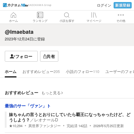
新規登録
ログイン
KADOKAWA Group
ホーム
ランキング
小説を探す
マイページ
その他
@Imaebata
2023年12月24日
に登録
フォロー
共有
ホーム
おすすめレビュー
205
小説のフォロー
110
ユーザーのフォ
おすすめレビュー
もっと見る
最強のサー「ヴァン」ト
妹ちゃんの言うとおりにしていたら覇王になっちゃったけど、ど
うしよう？
／
レオナールD
★
10,294
異世界ファンタジー
完結済
142
話
2026年5月25日
更新