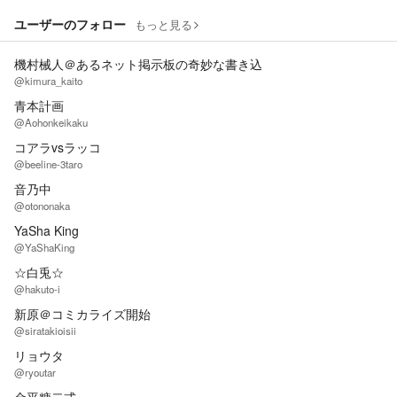
ユーザーのフォロー
もっと見る
機村械人＠あるネット掲示板の奇妙な書き込
@kimura_kaito
青本計画
@Aohonkeikaku
コアラvsラッコ
@beeline-3taro
音乃中
@otononaka
YaSha King
@YaShaKing
☆白兎☆
@hakuto-i
新原＠コミカライズ開始
@siratakioisii
リョウタ
@ryoutar