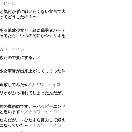
 ヒイロ
と気付かずに戦いたくない宣言で大
ってどうしたの？〜
／
ある追放少女と一緒に偽勇者パーテ
ってたら、いつの間にかシナリオを
ガワ ヒイロ
きたので妻にする。
／
少女軍隊が出来上がってしまった件
追放してみたw
／
ナガワ ヒイロ
リオがぶっ壊れてしまったんだが。
強の魔術師です。～ハッピーエンド
と思います～
／
ナガワ ヒイロ
たんだが。～ひたすら努力して鍛え
になっていた～
／
ナガワ ヒイロ