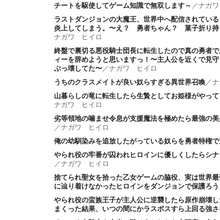
チートを駆使してゲーム知識で無双します～
／
ナガワ
ラストダンジョンの大魔王、世界中へ配信されている
炎上してしまう。〜え？ 勇者ちゃん？ 菓子折り持
ナガワ ヒイロ
終盤で裏切る悪役騎士団長に転生したので真の勇者で
ィーを辞めようと思いますっ！〜主人公を近くで見守
ぶっ壊してた〜
／
ナガワ ヒイロ
うちのクラスメイトが良い奴らすぎる異世界召喚
／
ナ
山暮らしの竜に転生したら生贄としてお姫様がやって
ナガワ ヒイロ
劣等領地の噛ませ令息が支援魔法を極めたら最強の美
／
ナガワ ヒイロ
俺の幼馴染みを追放したがっている奴らを勇者特権で
やられ役の牢番が囚われヒロインに優しくしたらシナ
／
ナガワ ヒイロ
捨てられ聖女を拾った乙女ゲームの脇役、実は世界最
に辿り着けなかったヒロインをダンジョンで保護ろう
やられ役の蛮族王子が主人公に逆襲したら原作崩壊し
まくった結果、いつの間にかラスボスすら上回る強さ