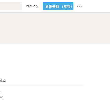
ログイン
新規登録
（無料）
見る
葱
agi